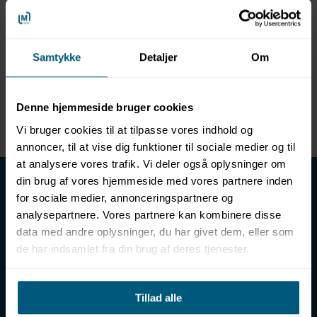
Specifikationer
Samtykke
Detaljer
Om
Nettovægt (gram)
70,00
Denne hjemmeside bruger cookies
Enhed
STK
Vi bruger cookies til at tilpasse vores indhold og
annoncer, til at vise dig funktioner til sociale medier og til
at analysere vores trafik. Vi deler også oplysninger om
LML SPORT - Alt til vand
din brug af vores hjemmeside med vores partnere inden
for sociale medier, annonceringspartnere og
LML SPORT er en engrosforhandler af alt til vand. Vores
analysepartnere. Vores partnere kan kombinere disse
sortiment omfatter f.eks. badetøj, svømmeudstyr, udstyr til
data med andre oplysninger, du har givet dem, eller som
vandleg og vandsport, vandbehandling og teknik samt inventar
de har indsamlet fra din brug af deres tjenester.
til vådrum, sauna & spa. Vores kunder er bl.a. svømmehaller,
badelande, friluftsbade, campingpladser, feriecentre,
idrætshaller og skoler. Vælg os som din leverandør, fordi vi har
over 50 års erfaring i branchen og tilbyder den højeste
Tillad alle
ekspertise og bedste service.