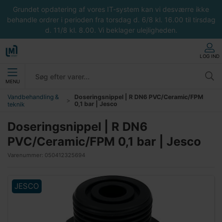
Grundet opdatering af vores IT-system kan vi desværre ikke
behandle ordrer i perioden fra torsdag d. 6/8 kl. 16.00 til tirsdag
d. 11/8 kl. 8.00. Vi beklager ulejligheden.
LOG IND
MENU
Vandbehandling &
Doseringsnippel | R DN6 PVC/Ceramic/FPM
0,1 bar | Jesco
teknik
Doseringsnippel | R DN6
PVC/Ceramic/FPM 0,1 bar | Jesco
Varenummer:
050412325694
JESCO