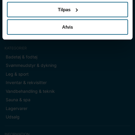
Sverigesvej 12, 8700 Horsens
Tilpas
+45 86 93 39 22
info@lml-sport.dk
Afvis
CVR DK-34604800
KATEGORIER
Badetøj & fodtøj
Svømmeudstyr & dykning
Leg & sport
Inventar & rekvisitter
Vandbehandling & teknik
Sauna & spa
Lagervarer
Udsalg
INFORMATION