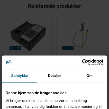
Relaterede produkter
JESCO
JESCO
050490000012
05049000001
Ladeapperat 21,6 V |
Batteridreven |
EASYTRANS B2 | Jesco
Fadpumpe | Easytrans
B2 | Jesco
Samtykke
Detaljer
Om
Denne hjemmeside bruger cookies
Vi bruger cookies til at tilpasse vores indhold og
annoncer, til at vise dig funktioner til sociale medier og til