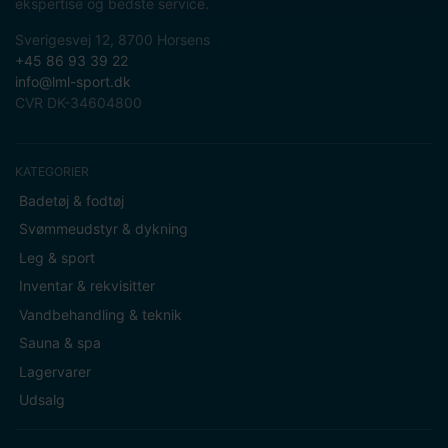
ekspertise og bedste service.
Sverigesvej 12, 8700 Horsens
+45 86 93 39 22
info@lml-sport.dk
CVR DK-34604800
KATEGORIER
Badetøj & fodtøj
Svømmeudstyr & dykning
Leg & sport
Inventar & rekvisitter
Vandbehandling & teknik
Sauna & spa
Lagervarer
Udsalg