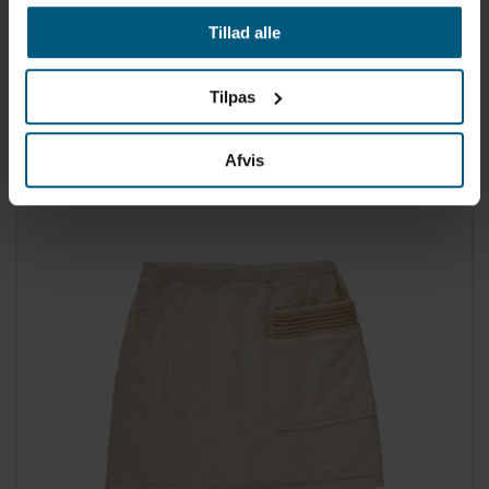
Tillad alle
FINNSA
06097561
Tilpas
Herre saunakilt | Antracit | 50 cm | Finnsa
Afvis