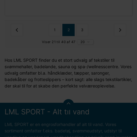
1
2
3
Viser 21 til 40 af 47
20
Hos LML SPORT finder du et stort udvalg af tekstiler til
svømmehaller, badelande, sauna og spa-/wellnesscentre. Vores
udvalg omfatter bl.a. håndklæder, tæpper, saronger,
badekåber og frotteslippers – kort sagt: alle slags tekstilartikler,
der skal til for at skabe den perfekte velværeoplevelse.
LML SPORT - Alt til vand
LML SPORT er en engrosforhandler af alt til vand. Vores
sortiment omfatter f.eks. badetøj, svømmeudstyr, udstyr til