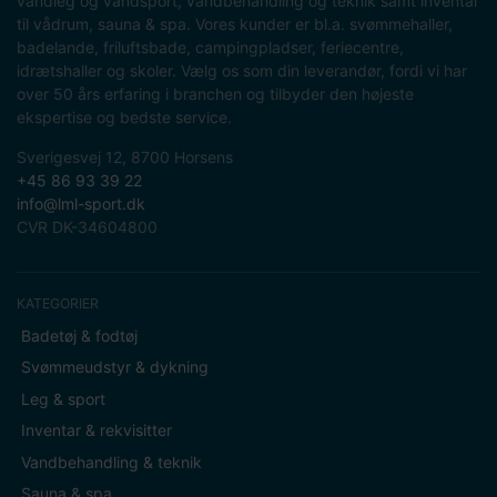
vandleg og vandsport, vandbehandling og teknik samt inventar
til vådrum, sauna & spa. Vores kunder er bl.a. svømmehaller,
badelande, friluftsbade, campingpladser, feriecentre,
idrætshaller og skoler. Vælg os som din leverandør, fordi vi har
over 50 års erfaring i branchen og tilbyder den højeste
ekspertise og bedste service.
Sverigesvej 12, 8700 Horsens
+45 86 93 39 22
info@lml-sport.dk
CVR DK-34604800
KATEGORIER
Badetøj & fodtøj
Svømmeudstyr & dykning
Leg & sport
Inventar & rekvisitter
Vandbehandling & teknik
Sauna & spa