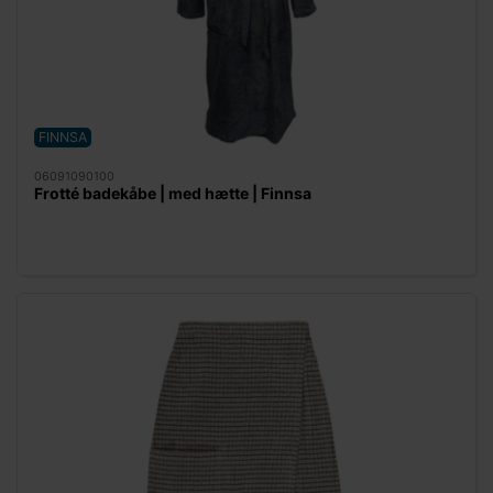
FINNSA
06091090100
Frotté badekåbe | med hætte | Finnsa