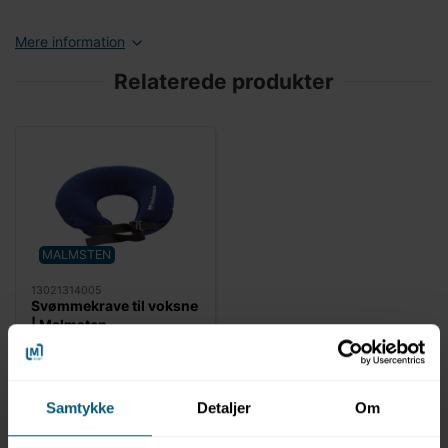
Mere information
Relaterede produkter
MALMSTEN
13021314005
Svømmekrave til voksne
| Malmsten
Samtykke
Detaljer
Om