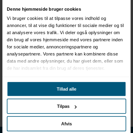
Denne hjemmeside bruger cookies
Vi bruger cookies til at tilpasse vores indhold og
annoncer, til at vise dig funktioner til sociale medier og til
at analysere vores trafik. Vi deler også oplysninger om
Information
Specifikationer
din brug af vores hjemmeside med vores partnere inden
for sociale medier, annonceringspartnere og
analysepartnere. Vores partnere kan kombinere disse
Produktinformation
data med andre oplysninger, du har givet dem, eller som
Mærke: Schwimmi
de har indsamlet fra din brug af deres tjenester.
Svømmekrave til børn fra 4 år og voksne
Universalstørrelse
Giver god opdrift
Tillad alle
Beskytter ikke mod drukning
Anvendes i lavt vand
Anvendes under opsyn af en voksen
Tilpas
Alle luftkamre skal altid være fuldt oppustede
Afvis