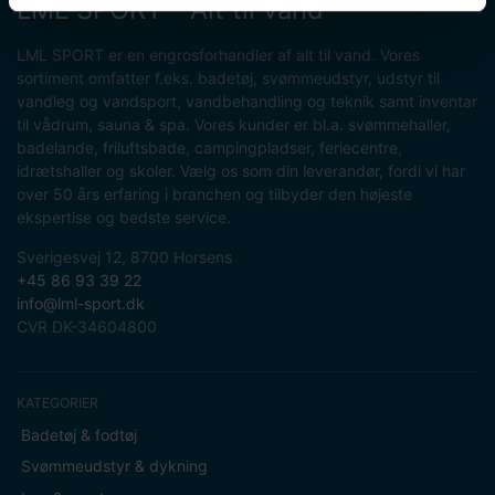
LML SPORT - Alt til vand
LML SPORT er en engrosforhandler af alt til vand. Vores
sortiment omfatter f.eks. badetøj, svømmeudstyr, udstyr til
vandleg og vandsport, vandbehandling og teknik samt inventar
til vådrum, sauna & spa. Vores kunder er bl.a. svømmehaller,
badelande, friluftsbade, campingpladser, feriecentre,
idrætshaller og skoler. Vælg os som din leverandør, fordi vi har
over 50 års erfaring i branchen og tilbyder den højeste
ekspertise og bedste service.
Sverigesvej 12, 8700 Horsens
+45 86 93 39 22
info@lml-sport.dk
CVR DK-34604800
KATEGORIER
Badetøj & fodtøj
Svømmeudstyr & dykning