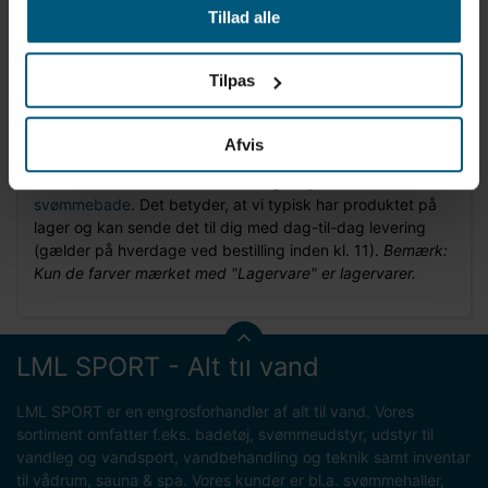
Tillad alle
Produktinformation
Mærke: BECO
Tilpas
Model: Ari
Farver: Rosa og blå
Sættet indeholder maske og snorkel
Afvis
Snorkelsættet er en af vores mange
lagervarer til
svømmebade
. Det betyder, at vi typisk har produktet på
lager og kan sende det til dig med dag-til-dag levering
(gælder på hverdage ved bestilling inden kl. 11).
Bemærk:
Kun de farver mærket med "Lagervare" er lagervarer.
LML SPORT - Alt til vand
LML SPORT er en engrosforhandler af alt til vand. Vores
sortiment omfatter f.eks. badetøj, svømmeudstyr, udstyr til
vandleg og vandsport, vandbehandling og teknik samt inventar
til vådrum, sauna & spa. Vores kunder er bl.a. svømmehaller,