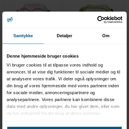
LAGERVARE
LAGERVARE
Samtykke
Detaljer
Om
020499001
020499003
Dykkermaske til børn |
Dykkermaske til børn og
+4 år | Ari | BECO
voksne | +12 år | Bahia |
BECO
Denne hjemmeside bruger cookies
Vi bruger cookies til at tilpasse vores indhold og
annoncer, til at vise dig funktioner til sociale medier og til
at analysere vores trafik. Vi deler også oplysninger om
din brug af vores hjemmeside med vores partnere inden
for sociale medier, annonceringspartnere og
analysepartnere. Vores partnere kan kombinere disse
data med andre oplysninger, du har givet dem, eller som
de har indsamlet fra din brug af deres tjenester.
Information
Specifikationer