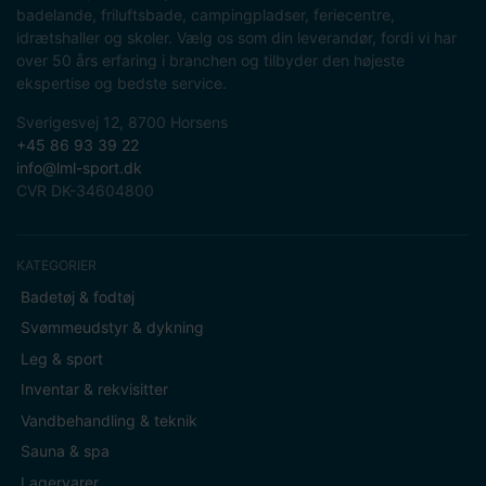
badelande, friluftsbade, campingpladser, feriecentre,
idrætshaller og skoler. Vælg os som din leverandør, fordi vi har
over 50 års erfaring i branchen og tilbyder den højeste
ekspertise og bedste service.
Sverigesvej 12, 8700 Horsens
+45 86 93 39 22
info@lml-sport.dk
CVR DK-34604800
KATEGORIER
Badetøj & fodtøj
Svømmeudstyr & dykning
Leg & sport
Inventar & rekvisitter
Vandbehandling & teknik
Sauna & spa
Lagervarer