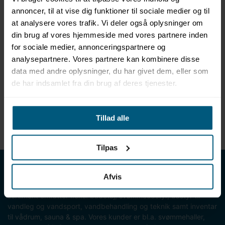
annoncer, til at vise dig funktioner til sociale medier og til
at analysere vores trafik. Vi deler også oplysninger om
Information
Specifikationer
din brug af vores hjemmeside med vores partnere inden
for sociale medier, annonceringspartnere og
analysepartnere. Vores partnere kan kombinere disse
Produktinformation
data med andre oplysninger, du har givet dem, eller som
Aromaskål, fordamper skål
de har indsamlet fra din brug af deres tjenester.
Str. S
Diameter ca. 5 cm
Højde ca. 2 cm
Tillad alle
Egnet til Ice-bits
Tilpas
LML SPORT - Alt til vand
Afvis
LML SPORT er en engrosforhandler af alt til vand. Vores
sortiment omfatter f.eks. badetøj, svømmeudstyr, udstyr til
vandleg og vandsport, vandbehandling og teknik samt inventar
til vådrum, sauna & spa. Vores kunder er bl.a. svømmehaller,