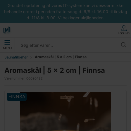
Grundet opdatering af vores IT-system kan vi desværre ikke
behandle ordrer i perioden fra torsdag d. 6/8 kl. 16.00 til tirsdag
d. 11/8 kl. 8.00. Vi beklager ulejligheden.
LOG IND
MENU
Aromaskål | 5 x 2 cm | Finnsa
Saunatilbehør
Aromaskål | 5 x 2 cm | Finnsa
Varenummer:
06090482
FINNSA