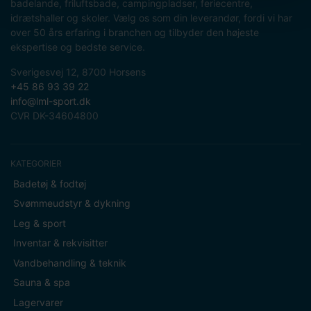
badelande, friluftsbade, campingpladser, feriecentre,
idrætshaller og skoler. Vælg os som din leverandør, fordi vi har
over 50 års erfaring i branchen og tilbyder den højeste
ekspertise og bedste service.
Sverigesvej 12, 8700 Horsens
+45 86 93 39 22
info@lml-sport.dk
CVR DK-34604800
KATEGORIER
Badetøj & fodtøj
Svømmeudstyr & dykning
Leg & sport
Inventar & rekvisitter
Vandbehandling & teknik
Sauna & spa
Lagervarer