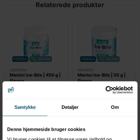
Relaterede produkter
FINNSA
TIL SAUNA
FINNSA
TIL SAUNA
06096552
06096551
Mentol Ice-Bits | 450 g |
Mentol Ice-Bits | 50 g |
Finnsa
Finnsa
Samtykke
Detaljer
Om
Denne hjemmeside bruger cookies
Vi bruger cookies til at tilpasse vores indhold og