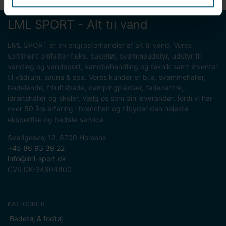
LML SPORT - Alt til vand
LML SPORT er en engrosforhandler af alt til vand. Vores
sortiment omfatter f.eks. badetøj, svømmeudstyr, udstyr til
vandleg og vandsport, vandbehandling og teknik samt inventar
til vådrum, sauna & spa. Vores kunder er bl.a. svømmehaller,
badelande, friluftsbade, campingpladser, feriecentre,
idrætshaller og skoler. Vælg os som din leverandør, fordi vi har
over 50 års erfaring i branchen og tilbyder den højeste
ekspertise og bedste service.
Sverigesvej 12, 8700 Horsens
+45 86 93 39 22
info@lml-sport.dk
CVR DK-34604800
KATEGORIER
Badetøj & fodtøj