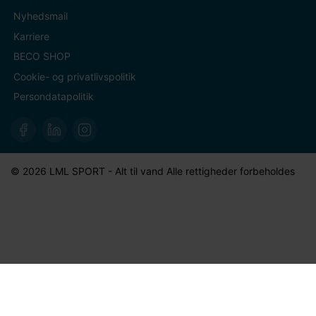
Nyhedsmail
Karriere
BECO SHOP
Cookie- og privatlivspolitik
Persondatapolitik
© 2026 LML SPORT - Alt til vand Alle rettigheder forbeholdes