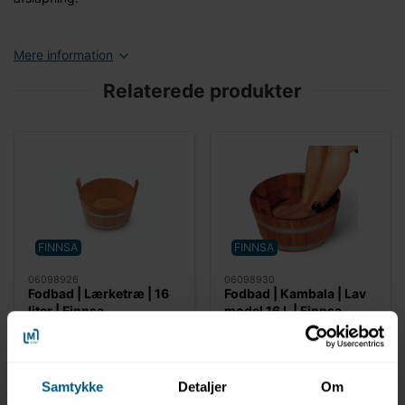
Mere information
Relaterede produkter
FINNSA
FINNSA
06098926
06098930
Fodbad | Lærketræ | 16
Fodbad | Kambala | Lav
liter | Finnsa
model 16 L | Finnsa
Samtykke
Detaljer
Om