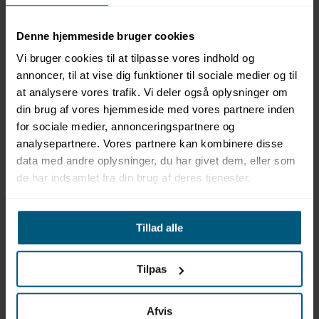
Denne hjemmeside bruger cookies
Vi bruger cookies til at tilpasse vores indhold og
annoncer, til at vise dig funktioner til sociale medier og til
at analysere vores trafik. Vi deler også oplysninger om
Information
Specifikationer
din brug af vores hjemmeside med vores partnere inden
for sociale medier, annonceringspartnere og
analysepartnere. Vores partnere kan kombinere disse
Produktinformation
data med andre oplysninger, du har givet dem, eller som
Materiale: Ubehandlet lærketræ
de har indsamlet fra din brug af deres tjenester.
Design: Bundet med metalbånd for stabilitet
Inkluderer: Plastindsats (Art. Nr. 8990)
Kapacitet: Ca. 16 liter
Tillad alle
Højde: 20 cm
Højde inkl. greb: 29,5 cm
Diameter øverst: 40 cm
Tilpas
Diameter nederst: 35 cm
Perfekt til fodbad i wellnesscentre og hjemmebrug
Afvis