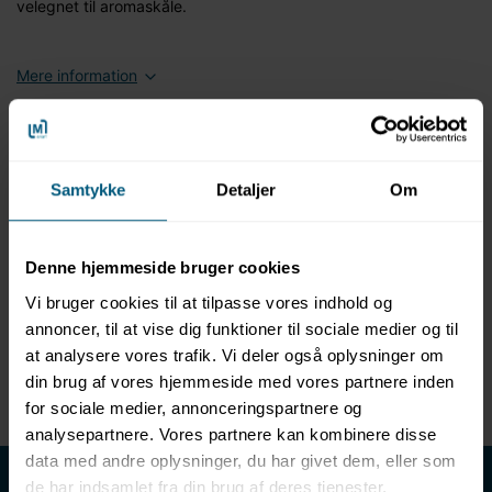
velegnet til aromaskåle.
Mere information
Information
Specifikationer
Samtykke
Detaljer
Om
Produktinformation
Mærke: Finnsa
Denne hjemmeside bruger cookies
Kobberskål med kæde
Kædelængde: 1 m
Vi bruger cookies til at tilpasse vores indhold og
Indhold: Cirka 2 l
annoncer, til at vise dig funktioner til sociale medier og til
Diameter: 20 cm
at analysere vores trafik. Vi deler også oplysninger om
Højde: 9 cm
din brug af vores hjemmeside med vores partnere inden
Hver skål er håndlavet og unik
for sociale medier, annonceringspartnere og
analysepartnere. Vores partnere kan kombinere disse
data med andre oplysninger, du har givet dem, eller som
LML SPORT - Alt til vand
de har indsamlet fra din brug af deres tjenester.