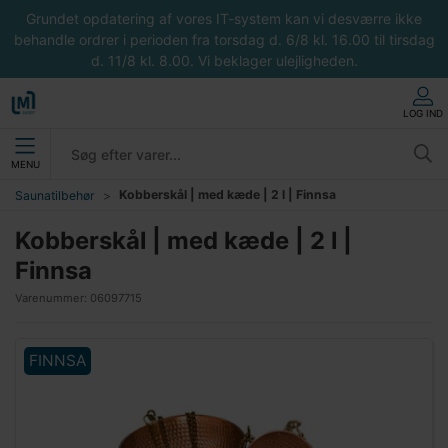
Grundet opdatering af vores IT-system kan vi desværre ikke
behandle ordrer i perioden fra torsdag d. 6/8 kl. 16.00 til tirsdag
d. 11/8 kl. 8.00. Vi beklager ulejligheden.
LOG IND
MENU
Kobberskål | med kæde | 2 l | Finnsa
Saunatilbehør
Kobberskål | med kæde | 2 l |
Finnsa
Varenummer:
06097715
FINNSA