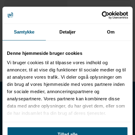
Information
Specifikationer
Produktinformation
Samtykke
Detaljer
Om
Mærke: EOS
Vægpanel med Himalaya-salt
L 1090 x H 283 x D 40 mm
Denne hjemmeside bruger cookies
Saltblokke: D 25 mm
Vi bruger cookies til at tilpasse vores indhold og
Til vægmontering i sauna
annoncer, til at vise dig funktioner til sociale medier og til
at analysere vores trafik. Vi deler også oplysninger om
din brug af vores hjemmeside med vores partnere inden
LML SPORT - Alt til vand
for sociale medier, annonceringspartnere og
analysepartnere. Vores partnere kan kombinere disse
LML SPORT er en engrosforhandler af alt til vand. Vores
data med andre oplysninger, du har givet dem, eller som
sortiment omfatter f.eks. badetøj, svømmeudstyr, udstyr til
de har indsamlet fra din brug af deres tjenester.
vandleg og vandsport, vandbehandling og teknik samt inventar
til vådrum, sauna & spa. Vores kunder er bl.a. svømmehaller,
badelande, friluftsbade, campingpladser, feriecentre,
Tillad alle
idrætshaller og skoler. Vælg os som din leverandør, fordi vi har