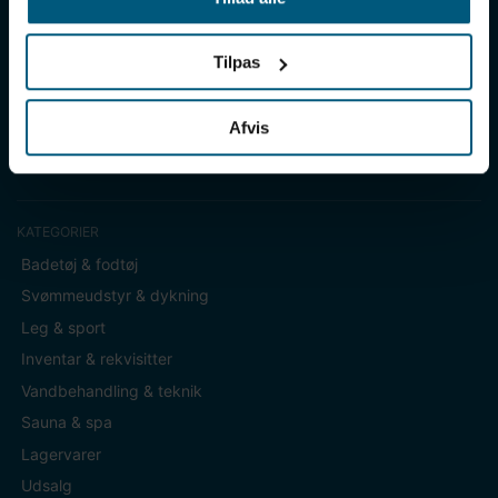
over 50 års erfaring i branchen og tilbyder den højeste
ekspertise og bedste service.
Tilpas
Sverigesvej 12, 8700 Horsens
+45 86 93 39 22
Afvis
info@lml-sport.dk
CVR DK-34604800
KATEGORIER
Badetøj & fodtøj
Svømmeudstyr & dykning
Leg & sport
Inventar & rekvisitter
Vandbehandling & teknik
Sauna & spa
Lagervarer
Udsalg