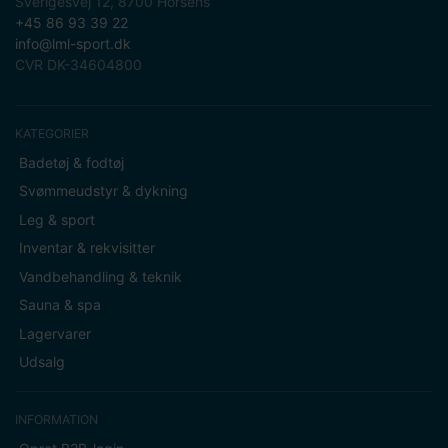
Sverigesvej 12, 8700 Horsens
+45 86 93 39 22
info@lml-sport.dk
CVR DK-34604800
KATEGORIER
Badetøj & fodtøj
Svømmeudstyr & dykning
Leg & sport
Inventar & rekvisitter
Vandbehandling & teknik
Sauna & spa
Lagervarer
Udsalg
INFORMATION