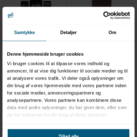
Samtykke
Detaljer
Om
0515945987
0515945782
Modul til Spa Control
Fjernbetjent startmodul
app | EOS
| Til
saunakontrolsystem |
Denne hjemmeside bruger cookies
EOS
Vi bruger cookies til at tilpasse vores indhold og
annoncer, til at vise dig funktioner til sociale medier og til
at analysere vores trafik. Vi deler også oplysninger om
din brug af vores hjemmeside med vores partnere inden
for sociale medier, annonceringspartnere og
analysepartnere. Vores partnere kan kombinere disse
data med andre oplysninger, du har givet dem, eller som
de har indsamlet fra din brug af deres tjenester.
Information
Specifikationer
Dokumenter
Tillad alle