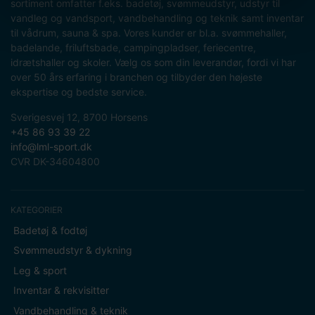
sortiment omfatter f.eks. badetøj, svømmeudstyr, udstyr til
vandleg og vandsport, vandbehandling og teknik samt inventar
til vådrum, sauna & spa. Vores kunder er bl.a. svømmehaller,
badelande, friluftsbade, campingpladser, feriecentre,
idrætshaller og skoler. Vælg os som din leverandør, fordi vi har
over 50 års erfaring i branchen og tilbyder den højeste
ekspertise og bedste service.
Sverigesvej 12, 8700 Horsens
+45 86 93 39 22
info@lml-sport.dk
CVR DK-34604800
KATEGORIER
Badetøj & fodtøj
Svømmeudstyr & dykning
Leg & sport
Inventar & rekvisitter
Vandbehandling & teknik