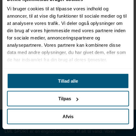
Kategori: Saunatilbehør
Produkttype: RFID-element
Vi bruger cookies til at tilpasse vores indhold og
Tilslutningskabel: 20 m
annoncer, til at vise dig funktioner til sociale medier og til
Velegnet til: EOSafe D
at analysere vores trafik. Vi deler også oplysninger om
Kompatibel med:
din brug af vores hjemmeside med vores partnere inden
EOS Econ-serien
for sociale medier, annonceringspartnere og
EOS Compact-serien
EOS EmoTec-serien
analysepartnere. Vores partnere kan kombinere disse
EOS EmoStyle-serien
data med andre oplysninger, du har givet dem, eller som
EOS EmoTouch 3 (Sauna)
de har indsamlet fra din brug af deres tjenester.
EOS reservedel
Varenr.: 947821
Tillad alle
Downloads
Teknisk datablad (EOSAFE D)
Tilpas
Afvis
LML SPORT - Alt til vand
LML SPORT er en engrosforhandler af alt til vand. Vores