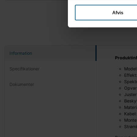
Afvis
Information
Produktin
Specifikationer
Model:
Effek
Spektr
Dokumenter
Opvar
Juste
Beskyt
Materi
Kabel:
Monter
Strøm