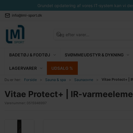
Grundet opdatering af vores IT-system kan vi desvæ
info@lml-sport.dk
BADETØJ & FODTØJ
SVØMMEUDSTYR & DYKNING
LAGERVARER
UDSALG %
Vitae Protect+ | 
Du er her:
Forside
Sauna & spa
Saunaovne
Vitae Protect+ | IR-varmeelemen
Varenummer:
0515946997