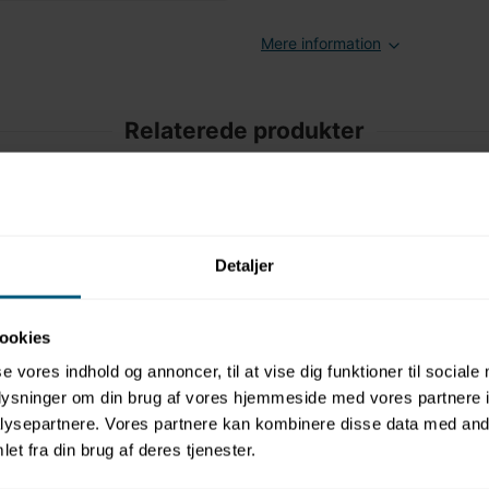
Mere information
Relaterede produkter
Detaljer
ookies
se vores indhold og annoncer, til at vise dig funktioner til sociale
oplysninger om din brug af vores hjemmeside med vores partnere i
| med
ysepartnere. Vores partnere kan kombinere disse data med andr
assic |
et fra din brug af deres tjenester.