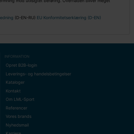
mning mod utilsigtet berøring. Overfladen bliver meget
ledning
(D-EN-RU)
EU Konformitetserklæring (D-EN)
INFORMATION
Opret B2B-login
Leverings- og handelsbetingelser
Kataloger
Kontakt
Om LML-Sport
Referencer
Vores brands
Nyhedsmail
Karriere