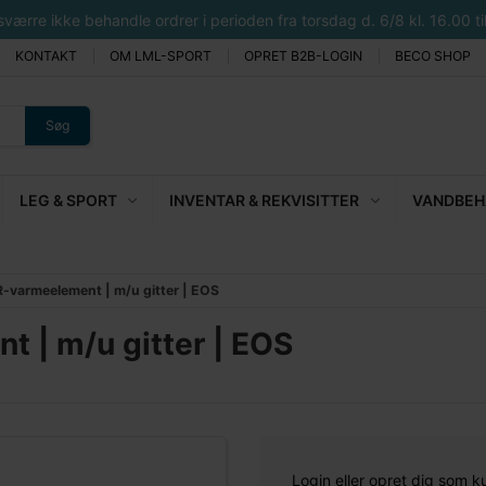
rre ikke behandle ordrer i perioden fra torsdag d. 6/8 kl. 16.00 til 
KONTAKT
OM LML-SPORT
OPRET B2B-LOGIN
BECO SHOP
Søg
LEG & SPORT
INVENTAR & REKVISITTER
VANDBEHA
IR-varmeelement | m/u gitter | EOS
t | m/u gitter | EOS
Login eller opret dig som k