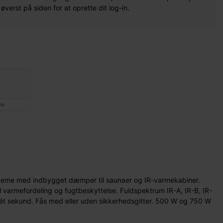
erst på siden for at oprette dit log-in.
0W
geme med indbygget dæmper til saunaer og IR-varmekabiner.
al varmefordeling og fugtbeskyttelse. Fuldspektrum IR-A, IR-B, IR-
ét sekund. Fås med eller uden sikkerhedsgitter. 500 W og 750 W