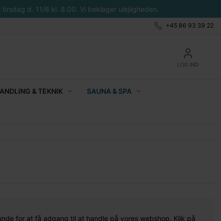
tirsdag d. 11/8 kl. 8.00. Vi beklager ulejligheden.
+45 86 93 39 22
LOG IND
NDLING & TEKNIK
SAUNA & SPA
unde for at få adgang til at handle på vores webshop. Klik på