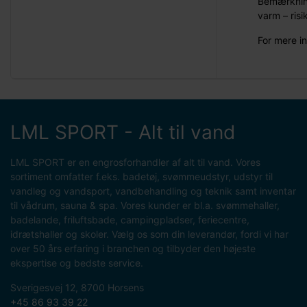
Bemærkning
varm – risi
For mere i
LML SPORT - Alt til vand
LML SPORT er en engrosforhandler af alt til vand. Vores
sortiment omfatter f.eks. badetøj, svømmeudstyr, udstyr til
vandleg og vandsport, vandbehandling og teknik samt inventar
til vådrum, sauna & spa. Vores kunder er bl.a. svømmehaller,
badelande, friluftsbade, campingpladser, feriecentre,
idrætshaller og skoler. Vælg os som din leverandør, fordi vi har
over 50 års erfaring i branchen og tilbyder den højeste
ekspertise og bedste service.
Sverigesvej 12, 8700 Horsens
+45 86 93 39 22