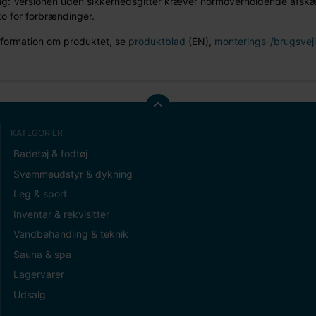
: Versionen uden sikkerhedsgitter kræver normoverholdende afskær
ko for forbrændinger.
nformation om produktet, se
produktblad
(EN),
monterings-/brugsvej
KATEGORIER
Badetøj & fodtøj
Svømmeudstyr & dykning
Leg & sport
Inventar & rekvisitter
Vandbehandling & teknik
Sauna & spa
Lagervarer
Udsalg