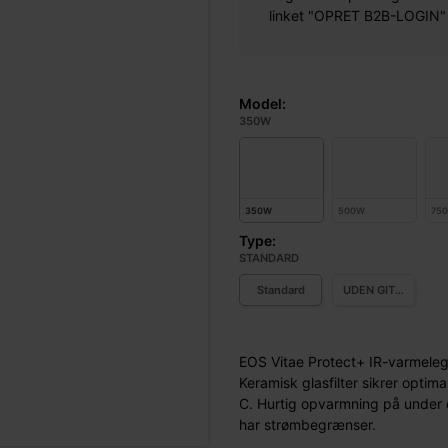
linket "OPRET B2B-LOGIN" øv
Model:
350W
350W
500W
75
Type:
STANDARD
Standard
UDEN GITTER
EOS Vitae Protect+ IR-varmele
Keramisk glasfilter sikrer optim
C. Hurtig opvarmning på under 
har strømbegrænser.