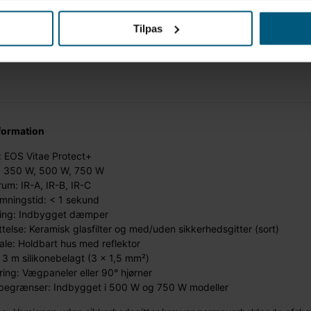
Tilpas
formation
 EOS Vitae Protect+
t: 350 W, 500 W, 750 W
um: IR-A, IR-B, IR-C
mningstid: < 1 sekund
ring: Indbygget dæmper
telse: Keramisk glasfilter og med/uden sikkerhedsgitter (sort)
ale: Holdbart hus med reflektor
 3 m silikonebelagt (3 x 1,5 mm²)
ing: Vægpaneler eller 90° hjørner
begrænser: Indbygget i 500 W og 750 W modeller