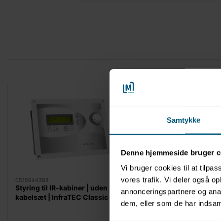
Samtykke
Denne hjemmeside bruger c
Vi bruger cookies til at tilpas
vores trafik. Vi deler også 
0515944388
0515944334
Styring til IR-kabiner | uden
Styring til IR-kabiner 
annonceringspartnere og anal
kabelsæt | InfraTEC Classic |
kabelsæt | InfraTEC Cl
dem, eller som de har indsaml
EOS
EOS