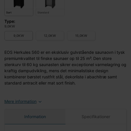
Sort
Standard
Type:
9,0KW
9,0KW
12,0KW
15,0KW
EOS Herkules S60 er en eksklusiv gulvstående saunaovn i tysk
premiumkvalitet til finske saunaer op til 25 m³. Den store
stenkurv til 60 kg saunasten sikrer exceptionel varmelagring og
kraftig dampudvikling, mens det minimalistiske design
kombinerer børstet rustfrit stål, dekorliste i abachitræ samt
standard antracit eller mat sort finish.
Mere information
Information
Specifikationer