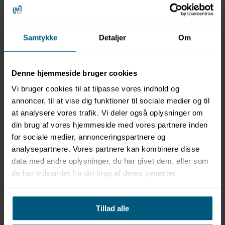
Funktioner
Mærke: EOS
Samtykke
Detaljer
Om
Kategori: Saunaovn
Modeltype: Gulvstående saunaovn
Serie: Herkules S60
Anvendelse: Finsk tørsauna
Denne hjemmeside bruger cookies
Kabinestørrelse: Op til 25 m³
Vi bruger cookies til at tilpasse vores indhold og
Design: Minimalistisk og moderne premiumdesign
annoncer, til at vise dig funktioner til sociale medier og til
Farver: Standard antracit finish eller Mat sort finish
Front: Børstet rustfrit stål med dekorliste i abachitræ
at analysere vores trafik. Vi deler også oplysninger om
Konstruktion: Robust konstruktion i rustfrit stål
din brug af vores hjemmeside med vores partnere inden
Materiale: Rustfrit stål i stenkurv og inderkappe
for sociale medier, annonceringspartnere og
Luftsystem: Effektiv luftkonvektion for stabil
analysepartnere. Vores partnere kan kombinere disse
varmefordeling
data med andre oplysninger, du har givet dem, eller som
Stenkapacitet: Ca. 60 kg saunasten
de har indsamlet fra din brug af deres tjenester.
Stenkurv: Placeret over varmeelementer
Installation: Gulvstående model
Placering: Mulighed for installation foran glaspartier
med optional bagpanel
Tillad alle
Effektvarianter: 9,0 kW / 12,0 kW / 15,0 kW