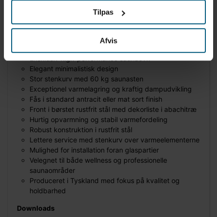
Strømforsyning: 400 V 3N ~ 50/60 Hz
Tilpas
Mål: 85 × 51 × 53 cm
Produktion: Produceret i Tyskland
Afvis
Fordele
Eksklusiv high-performance saunaovn
Elegant minimalistisk design
Stor stenkurv med 60 kg saunasten
Exceptionel varmelagring og kraftig dampudvikling
Fås i standard antracit eller mat sort finish
Front i børstet rustfrit stål med dekorliste i abachitræ
Hurtig opvarmning og stabil varmefordeling
Robust konstruktion i rustfrit stål
Lettere service med stenkurv over varmeelementerne
Mulighed for installation foran glaspartier
Velegnet til både wellness og professionelle
saunaområder
Produceret i Tyskland med fokus på kvalitet og
holdbarhed
Downloads