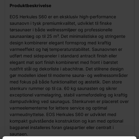
Produktbeskrivelse
EOS Herkules S60 er en eksklusiv high-performance
saunaovn i tysk premiumkvalitet, udviklet til finske
tørsaunaer i både wellnessmiljøer og professionelle
saunaanlæg op til 25 m³. Det minimalistiske og stringente
design kombinerer elegant formsprog med kraftig
varmeeffekt og høj temperaturstabilitet. Saunaovnen er
udført med sidepaneler i standard antracit finish eller
elegant mat sort finish kombineret med front i børstet
rustfrit stål og dekorliste i abachitræ. Det stilrene design
gør modellen ideel til moderne sauna- og wellnessområder
med fokus på både funktionalitet og æstetik. Den store
stenkurv rummer op til ca. 60 kg saunasten og sikrer
exceptionel varmelagring, stabil varmefordeling og kraftig
dampudvikling ved saunagus. Stenkurven er placeret over
varmeelementerne for lettere service og optimal
varmeudnyttelse. EOS Herkules S60 er udviklet med
kompakt gulvstående konstruktion og kan med optional
bagpanel installeres foran glaspartier eller centralt i
saunaen.