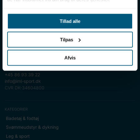
LML SPORT er en engrosforhandler af alt til vand. Vores
sortiment omfatter f.eks. badetøj, svømmeudstyr, udstyr til
Tillad alle
vandleg og vandsport, vandbehandling og teknik samt inventar
til vådrum, sauna & spa. Vores kunder er bl.a. svømmehaller,
badelande, friluftsbade, campingpladser, feriecentre,
Tilpas
idrætshaller og skoler. Vælg os som din leverandør, fordi vi har
over 50 års erfaring i branchen og tilbyder den højeste
ekspertise og bedste service.
Afvis
Sverigesvej 12, 8700 Horsens
+45 86 93 39 22
info@lml-sport.dk
CVR DK-34604800
KATEGORIER
Badetøj & fodtøj
Svømmeudstyr & dykning
Leg & sport