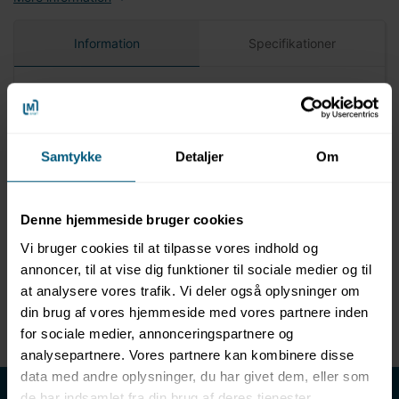
Information
Specifikationer
Produktinformation
Mærke: EOS
Højtaler til sauna og dampbad
Samtykke
Detaljer
Om
Ø 133 x H 59 mm
Tåler temperaturer helt op til 120°C
Fremstillet i fiberglas
Denne hjemmeside bruger cookies
Hvidt cover
Kan bruges udendørs
Vi bruger cookies til at tilpasse vores indhold og
Tåler salt
annoncer, til at vise dig funktioner til sociale medier og til
at analysere vores trafik. Vi deler også oplysninger om
For mere information om produktet, se
produktblad
din brug af vores hjemmeside med vores partnere inden
(engelsk)
.
for sociale medier, annonceringspartnere og
analysepartnere. Vores partnere kan kombinere disse
data med andre oplysninger, du har givet dem, eller som
LML SPORT - Alt til vand
de har indsamlet fra din brug af deres tjenester.