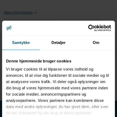
Mere information
Information
Specifikationer
Samtykke
Detaljer
Om
Produktbeskrivelse
Vifte håndklæde 700 g/m
65x85 cm. Hvid
²,
Broderi i topklasse
Denne hjemmeside bruger cookies
700 gram kraftig snoet frottéhåndklæde
Vi bruger cookies til at tilpasse vores indhold og
Velegnet til forskellige vifteteknikker
Materiale: 100% bomuld, 700 g/m²
annoncer, til at vise dig funktioner til sociale medier og til
Vaskbart ved 60 grader
at analysere vores trafik. Vi deler også oplysninger om
Velegnet til tørretumbler
din brug af vores hjemmeside med vores partnere inden
for sociale medier, annonceringspartnere og
analysepartnere. Vores partnere kan kombinere disse
LML SPORT - Alt til vand
data med andre oplysninger, du har givet dem, eller som
de har indsamlet fra din brug af deres tjenester.