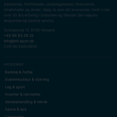
badelande, friluftsbade, campingpladser, feriecentre,
idrætshaller og skoler. Vælg os som din leverandør, fordi vi har
over 50 års erfaring i branchen og tilbyder den højeste
ekspertise og bedste service.
Sverigesvej 12, 8700 Horsens
+45 86 93 39 22
info@lml-sport.dk
CVR DK-34604800
KATEGORIER
Badetøj & fodtøj
Svømmeudstyr & dykning
Leg & sport
Inventar & rekvisitter
Vandbehandling & teknik
Sauna & spa
Lagervarer