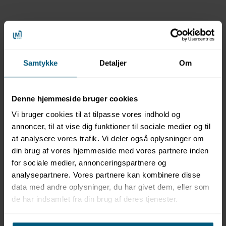
Information
Specifikationer
Samtykke
Detaljer
Om
Produktbeskrivelse
Denne hjemmeside bruger cookies
SAUNAGUT® saunahat i grå filt er udviklet til at beskytte
hoved og hår mod intens varme i saunaen. Den er
Vi bruger cookies til at tilpasse vores indhold og
fremstillet i halvuld, som effektivt isolerer og bidrager til en
annoncer, til at vise dig funktioner til sociale medier og til
mere stabil og behagelig temperatur under saunabrug.
at analysere vores trafik. Vi deler også oplysninger om
Den grå farve giver et roligt og naturligt udtryk, som
din brug af vores hjemmeside med vores partnere inden
passer ind i både klassiske og moderne saunaer. Farven er
for sociale medier, annonceringspartnere og
samtidig praktisk i brug og fremstår stilren over tid.
Saunahatten er håndlavet og produceret i EU med fokus
analysepartnere. Vores partnere kan kombinere disse
på kvalitet og holdbarhed.
data med andre oplysninger, du har givet dem, eller som
de har indsamlet fra din brug af deres tjenester.
Der er mulighed for brodering af navn eller logo, hvilket
gør modellen velegnet til både personlig brug og
professionelle wellnessmiljøer. Kontakt for muligheder og