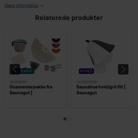
Mere information
Relaterede produkter
15% RABAT
NYHED
19269999
19266000SH
Gusmesterpakke fra
Saunahue hvid/grå filt |
Saunagut |
Saunagut
Introduktionstilbud