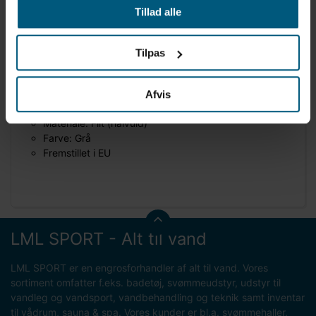
Tillad alle
bestilling.
Produktdetaljer
Tilpas
Mærke: SAUNAGUT®
Kategori: Saunaudstyr
Modeltype: Saunahat
Afvis
Fit: One size
Materiale: Filt (halvuld)
Farve: Grå
Fremstillet i EU
LML SPORT - Alt til vand
LML SPORT er en engrosforhandler af alt til vand. Vores
sortiment omfatter f.eks. badetøj, svømmeudstyr, udstyr til
vandleg og vandsport, vandbehandling og teknik samt inventar
til vådrum, sauna & spa. Vores kunder er bl.a. svømmehaller,