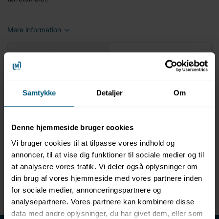
Mere information
Information
Specifikationer
Produktbeskrivelse
Samtykke
Detaljer
Om
Prof vifteklæde 400 g/m²
Størrelse: 100x150 cm
Farve: Hvid
Denne hjemmeside bruger cookies
Ikke for let, ikke for tungt
Vi bruger cookies til at tilpasse vores indhold og
Til store saunahytter
annoncer, til at vise dig funktioner til sociale medier og til
Kræver god vifteteknik
at analysere vores trafik. Vi deler også oplysninger om
100% bomuld
Vaskbar ved 60 grader
din brug af vores hjemmeside med vores partnere inden
Egnet til tørretumbler
for sociale medier, annonceringspartnere og
analysepartnere. Vores partnere kan kombinere disse
data med andre oplysninger, du har givet dem, eller som