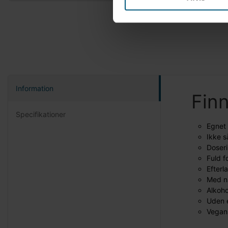
Information
Fin
Specifikationer
Egnet 
Ikke s
Doseri
Fuld 
Efterl
Med na
Alkoho
Uden 
Vegans