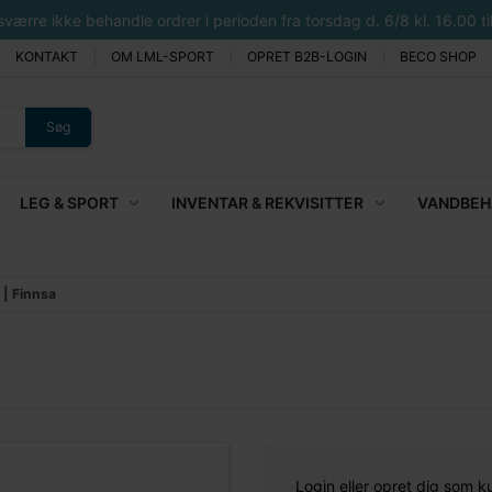
rre ikke behandle ordrer i perioden fra torsdag d. 6/8 kl. 16.00 til 
KONTAKT
OM LML-SPORT
OPRET B2B-LOGIN
BECO SHOP
Søg
LEG & SPORT
INVENTAR & REKVISITTER
VANDBEHA
 | Finnsa
Login eller opret dig som k