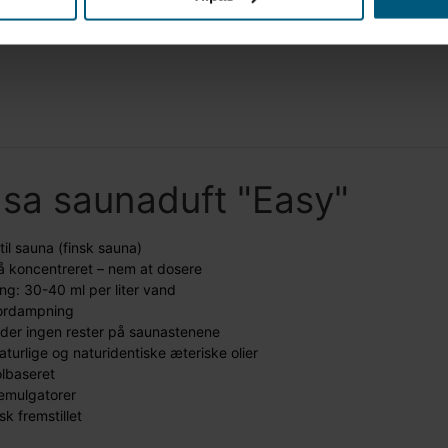
nsa saunaduft "Easy"
til sauna (finsk sauna)
å koncentreret – nem at dosere
ng: 30-40 ml per liter vand
fordampning
ader ingen rester på saunastenene
turlige og naturidentiske æteriske olier
lbaseret
emulgatorer
k fremstillet