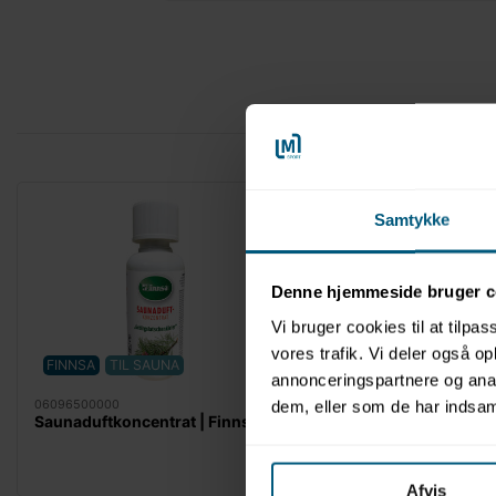
Samtykke
Denne hjemmeside bruger c
Vi bruger cookies til at tilpas
vores trafik. Vi deler også 
FINNSA
TIL SAUNA
FINNSA
TIL SAUNA
annonceringspartnere og anal
06096500000
06096312000
dem, eller som de har indsaml
Saunaduftkoncentrat | Finnsa
Saunaduftkoncentrat |
Finnsa
Afvis