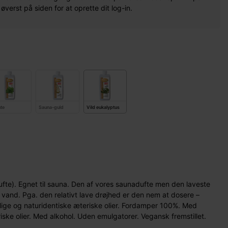
erst på siden for at oprette dit log-in.
te
Sauna-guld
Vild eukalyptus
fte). Egnet til sauna. Den af vores saunadufte men den laveste
r vand. Pga. den relativt lave drøjhed er den nem at dosere –
lige og naturidentiske æteriske olier. Fordamper 100%. Med
iske olier. Med alkohol. Uden emulgatorer. Vegansk fremstillet.