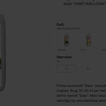
linket "OPRET B2B-LOGIN" øv
Duft:
VILD EUKALYPTUS
Bjergfyr
Citron
Myn
Størrelse:
1 L
1 l
5 l
Finnsa saunaduft ”Easy” (easydu
drøjhed. Brug 30-40 ml per lite
derfor navnet ”Easy”. Med natur
naturlige og naturidentiske æter