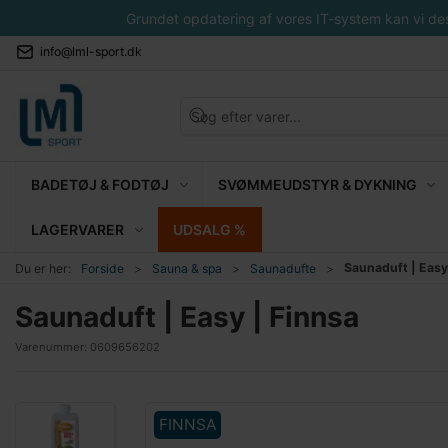
Grundet opdatering af vores IT-system kan vi desvæ
info@lml-sport.dk
BADETØJ & FODTØJ
SVØMMEUDSTYR & DYKNING
LAGERVARER
UDSALG %
Saunaduft | Easy
Du er her:
Forside
Sauna & spa
Saunadufte
Saunaduft | Easy | Finnsa
Varenummer:
0609656202
FINNSA