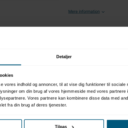
Mere information
Relaterede produkter
Detaljer
ookies
se vores indhold og annoncer, til at vise dig funktioner til sociale
oplysninger om din brug af vores hjemmeside med vores partnere i
FINNSA
TIL SAUNA
FINNSA
ysepartnere. Vores partnere kan kombinere disse data med andr
06096506000
060964800
et fra din brug af deres tjenester.
 Kreativ |
Saunaduftkoncentrat |
Saunaduft
Eksklusiv | Finnsa
Finnsa
Tilpas