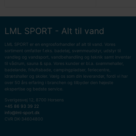
LML SPORT - Alt til vand
LML SPORT er en engrosforhandler af alt til vand. Vores
sortiment omfatter f.eks. badetøj, svømmeudstyr, udstyr til
vandleg og vandsport, vandbehandling og teknik samt inventar
til vådrum, sauna & spa. Vores kunder er bl.a. svømmehaller,
badelande, friluftsbade, campingpladser, feriecentre,
idrætshaller og skoler. Vælg os som din leverandør, fordi vi har
over 50 års erfaring i branchen og tilbyder den højeste
ekspertise og bedste service.
Sverigesvej 12, 8700 Horsens
+45 86 93 39 22
info@lml-sport.dk
CVR DK-34604800