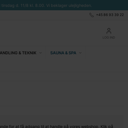
tirsdag d. 11/8 kl. 8.00. Vi beklager ulejligheden.
+45 86 93 39 22
LOG IND
NDLING & TEKNIK
SAUNA & SPA
unde for at få adgang til at handle på vores webshop. Klik på