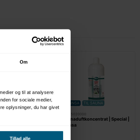
Om
 medier og til at analysere
nden for sociale medier,
TIL SAUNA
FINNSA
TIL SAUNA
e oplysninger, du har givet
00
06095020000
koncentrat | Event |
Saunaduftkoncentrat | Special |
Finnsa
Tillad alle