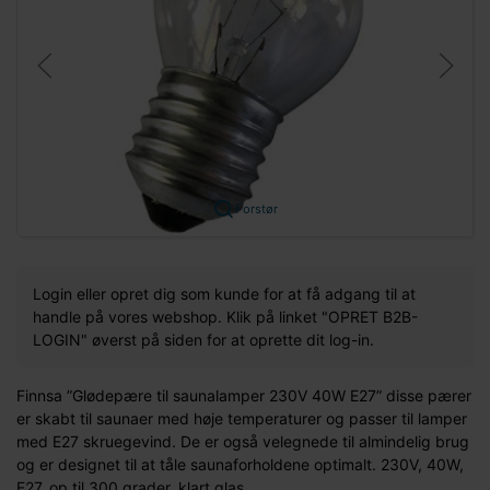
Forstør
Login eller opret dig som kunde for at få adgang til at
handle på vores webshop. Klik på linket "OPRET B2B-
LOGIN" øverst på siden for at oprette dit log-in.
Finnsa ”Glødepære til saunalamper 230V 40W E27” disse pærer
er skabt til saunaer med høje temperaturer og passer til lamper
med E27 skruegevind. De er også velegnede til almindelig brug
og er designet til at tåle saunaforholdene optimalt. 230V, 40W,
E27, op til 300 grader, klart glas.