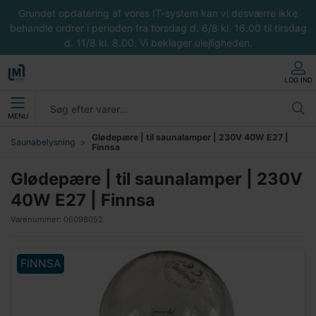
Grundet opdatering af vores IT-system kan vi desværre ikke
behandle ordrer i perioden fra torsdag d. 6/8 kl. 16.00 til tirsdag
d. 11/8 kl. 8.00. Vi beklager ulejligheden.
LOG IND
MENU
Glødepære | til saunalamper | 230V 40W E27 |
Saunabelysning
Finnsa
Glødepære | til saunalamper | 230V
40W E27 | Finnsa
Varenummer:
06098052
FINNSA