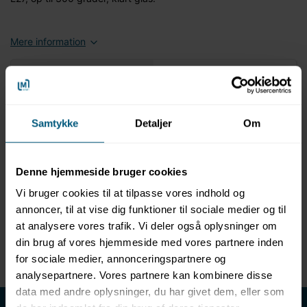
Mere information
Information
Specifikationer
Produktbeskrivelse
Samtykke
Detaljer
Om
Glødepære til saunalamper 230V 40W E27
Til saunaer med høje temperaturer
Denne hjemmeside bruger cookies
Passer til lamper med E27 skruegevind
Også velegnede til almindelig brug
Vi bruger cookies til at tilpasse vores indhold og
Designet til at tåle saunaforholdene optimalt
annoncer, til at vise dig funktioner til sociale medier og til
230V, 40W, E27
at analysere vores trafik. Vi deler også oplysninger om
Tåler op til 300 grader
din brug af vores hjemmeside med vores partnere inden
Klart glas.
for sociale medier, annonceringspartnere og
analysepartnere. Vores partnere kan kombinere disse
data med andre oplysninger, du har givet dem, eller som