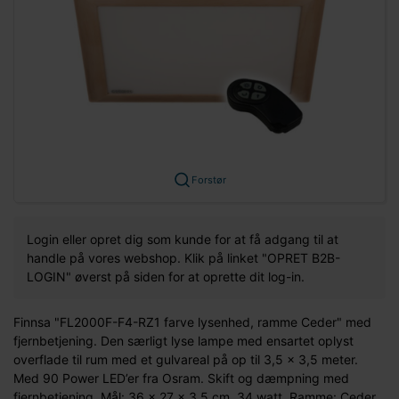
Forstør
Login eller opret dig som kunde for at få adgang til at
handle på vores webshop. Klik på linket "OPRET B2B-
LOGIN" øverst på siden for at oprette dit log-in.
Finnsa "FL2000F-F4-RZ1 farve lysenhed, ramme Ceder" med
fjernbetjening. Den særligt lyse lampe med ensartet oplyst
overflade til rum med et gulvareal på op til 3,5 x 3,5 meter.
Med 90 Power LED’er fra Osram. Skift og dæmpning med
fjernbetjening. Mål: 36 x 27 x 3,5 cm. 34 watt. Ramme: Ceder