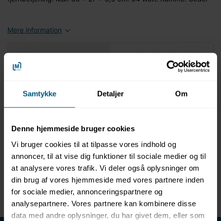
Mere information
Information
Specifikationer
Produktbeskrivelse
Samtykke
Detaljer
Om
Temperaturbestandig op til 125 grader
Høj lysstyrke
Farverne ændres med glatte overgange
Denne hjemmeside bruger cookies
Vand- og dampafvisende
Vi bruger cookies til at tilpasse vores indhold og
Flere collaxx farve lys enheder kan tilsluttes parallelt
annoncer, til at vise dig funktioner til sociale medier og til
med kun en fjernbetjening
at analysere vores trafik. Vi deler også oplysninger om
Nem eftermontering
Dimensioner: 36 x 27 x 3,5 cm, 34 watt
din brug af vores hjemmeside med vores partnere inden
Træ: Ceder
for sociale medier, annonceringspartnere og
analysepartnere. Vores partnere kan kombinere disse
data med andre oplysninger, du har givet dem, eller som