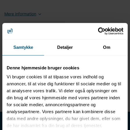
Mere information
Information
Specifikationer
Samtykke
Detaljer
Om
Produktinformation
Wellness-lagen af højkvalitet
Ideel til saunaen eller som badehåndklæde
Denne hjemmeside bruger cookies
Mål: 80 x 150 cm
Vi bruger cookies til at tilpasse vores indhold og
Materiale: 80% bomuld og 20% hør med velourlook
Kvalitet: 560 g/m²
annoncer, til at vise dig funktioner til sociale medier og til
Kan vaskes ved 60 grader
at analysere vores trafik. Vi deler også oplysninger om
Velegnet til tørretumbler
din brug af vores hjemmeside med vores partnere inden
for sociale medier, annonceringspartnere og
analysepartnere. Vores partnere kan kombinere disse
LML SPORT - Alt til vand
data med andre oplysninger, du har givet dem, eller som
de har indsamlet fra din brug af deres tjenester.