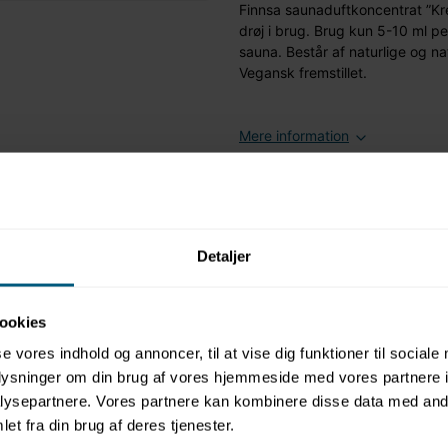
Finnsa saunaduftkoncentrat ”Kre
drøj i brug. Brug kun 5-10 ml pe
sauna. Består af naturlige og na
Vegansk fremstillet.
Mere information
Relaterede produkter
Detaljer
ookies
se vores indhold og annoncer, til at vise dig funktioner til sociale
oplysninger om din brug af vores hjemmeside med vores partnere i
ysepartnere. Vores partnere kan kombinere disse data med andr
et fra din brug af deres tjenester.
FINNSA
TIL SAUNA
FINNSA