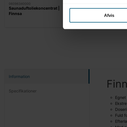
06096340000
06096500000
Saunaduftoliekoncentrat |
Saunaduftkoncentrat 
Finnsa
Afvis
Information
Finn
Specifikationer
Egnet 
Ekstre
Doseri
Fuld 
Efterl