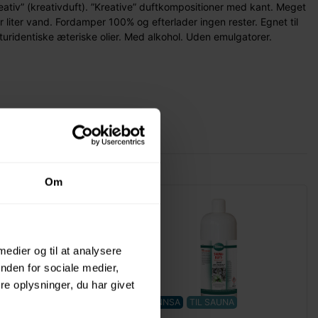
ativ” (kreativduft). ”Kreative” duftkompositioner med kant. Meget
r liter vand. Fordamper 100% og efterlader ingen rester. Egnet til
turidentiske æteriske olier. Med alkohol. Uden emulgatorer.
Om
 medier og til at analysere
nden for sociale medier,
e oplysninger, du har givet
TIL SAUNA
FINNSA
TIL SAUNA