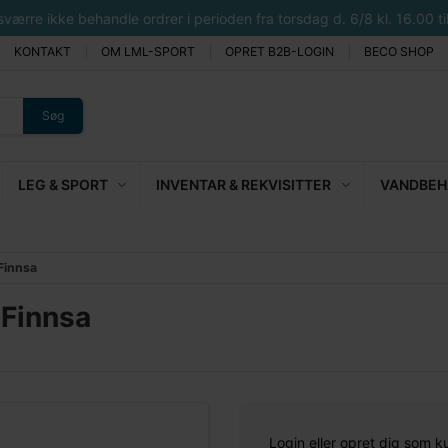
rre ikke behandle ordrer i perioden fra torsdag d. 6/8 kl. 16.00 til 
KONTAKT
OM LML-SPORT
OPRET B2B-LOGIN
BECO SHOP
Søg
LEG & SPORT
INVENTAR & REKVISITTER
VANDBEHA
Finnsa
 Finnsa
Login eller opret dig som k