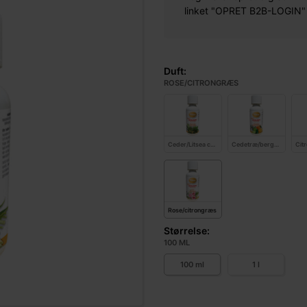
linket "OPRET B2B-LOGIN" øv
Duft:
ROSE/CITRONGRÆS
Ceder/Litsea cubeba/Mynte
Cedetræ/bergamot/appelsin
Rose/citrongræs
Størrelse:
100 ML
100 ml
1 l