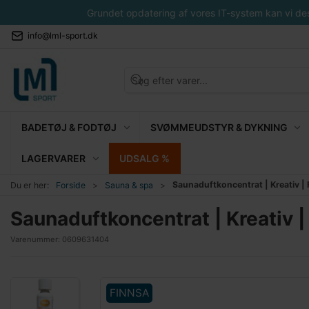
Grundet opdatering af vores IT-system kan vi desvæ
info@lml-sport.dk
BADETØJ & FODTØJ
SVØMMEUDSTYR & DYKNING
LAGERVARER
UDSALG %
Saunaduftkoncentrat | Kreativ | 
Du er her:
Forside
Sauna & spa
Saunaduftkoncentrat | Kreativ |
Varenummer:
0609631404
FINNSA