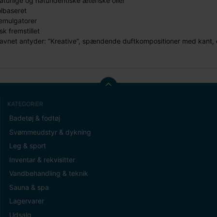
turlige og naturidentiske æteriske olier
lbaseret
emulgatorer
k fremstillet
vnet antyder: ”Kreative”, spændende duftkompositioner med kant, der
KATEGORIER
Badetøj & fodtøj
Svømmeudstyr & dykning
Leg & sport
Inventar & rekvisitter
Vandbehandling & teknik
Sauna & spa
Lagervarer
Udsalg