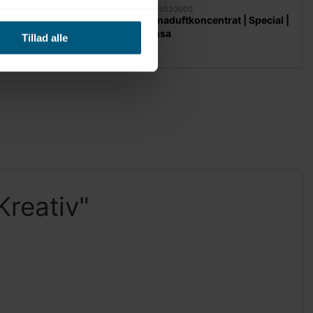
00
06095020000
koncentrat | Event |
Saunaduftkoncentrat | Special |
Finnsa
Tillad alle
Kreativ"