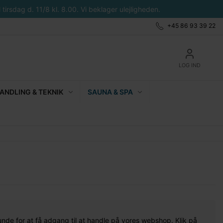
tirsdag d. 11/8 kl. 8.00. Vi beklager ulejligheden.
+45 86 93 39 22
LOG IND
NDLING & TEKNIK
SAUNA & SPA
unde for at få adgang til at handle på vores webshop. Klik på