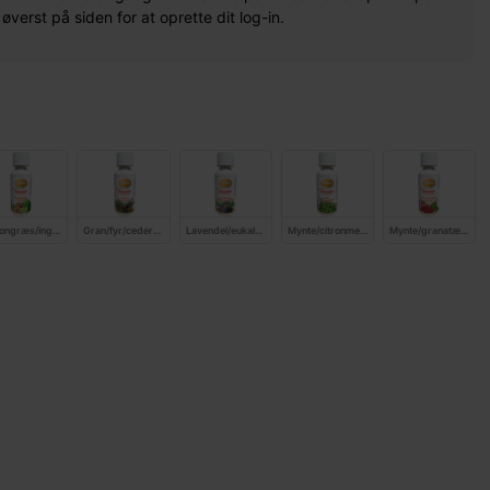
erst på siden for at oprette dit log-in.
Citrongræs/ingefær/bergamot
Gran/fyr/cedertræ
Lavendel/eukalyptys/johannesbær/ceder
Mynte/citronmelisse/salvie
Mynte/granatæble/røg