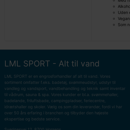
Med na
Alkoho
Uden 
Vegans
Som na
LML SPORT - Alt til vand
LML SPORT er en engrosforhandler af alt til vand. Vores
sortiment omfatter f.eks. badetøj, svømmeudstyr, udstyr til
vandleg og vandsport, vandbehandling og teknik samt inventar
til vådrum, sauna & spa. Vores kunder er bl.a. svømmehaller,
badelande, friluftsbade, campingpladser, feriecentre,
idrætshaller og skoler. Vælg os som din leverandør, fordi vi har
over 50 års erfaring i branchen og tilbyder den højeste
ekspertise og bedste service.
Sverigesvej 12, 8700 Horsens