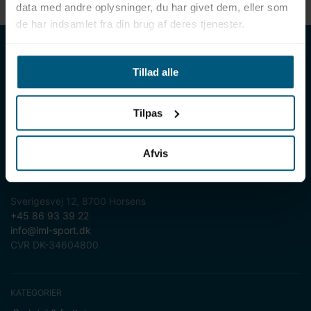
data med andre oplysninger, du har givet dem, eller som
de har indsamlet fra din brug af deres tjenester.
LML SPORT - Alt til vand
Tillad alle
LML SPORT er en engrosforhandler af alt til vand. Vores
sortiment omfatter f.eks. badetøj, svømmeudstyr, udstyr til
vandleg og vandsport, vandbehandling og teknik samt inventar
Tilpas
til vådrum, sauna & spa. Vores kunder er bl.a. svømmehaller,
badelande, friluftsbade, campingpladser, feriecentre,
idrætshaller og skoler. Vælg os som din leverandør, fordi vi har
Afvis
over 50 års erfaring i branchen og tilbyder den højeste
ekspertise og bedste service.
Sverigesvej 12, 8700 Horsens
+45 86 93 39 22
info@lml-sport.dk
CVR DK-34604800
KATEGORIER