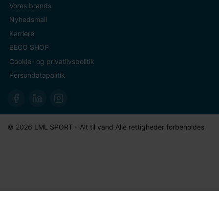
Vores brands
Nyhedsmail
Karriere
BECO SHOP
Cookie- og privatlivspolitik
Persondatapolitik
© 2026 LML SPORT - Alt til vand Alle rettigheder forbeholdes