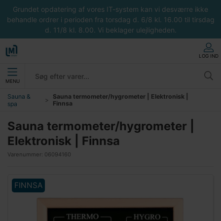
Grundet opdatering af vores IT-system kan vi desværre ikke
behandle ordrer i perioden fra torsdag d. 6/8 kl. 16.00 til tirsdag
d. 11/8 kl. 8.00. Vi beklager ulejligheden.
LOG IND
MENU
Sauna &
Sauna termometer/hygrometer | Elektronisk |
Finnsa
spa
Sauna termometer/hygrometer |
Elektronisk | Finnsa
Varenummer:
06094160
FINNSA