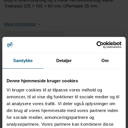
Trækasse 225 x 105 x 60 mm, cifferhøjde 25 mm.
Mere information
Information
Specifikationer
Produktinformation
Samtykke
Detaljer
Om
Elektronisk sauna termometer/hygrometer
Digitalt display
Temperaturmåleområde 0-125 grader Celsius
Denne hjemmeside bruger cookies
Fugtighed 0-60% relativ luftfugtighed
Vi bruger cookies til at tilpasse vores indhold og
Skjult fastgørelse
annoncer, til at vise dig funktioner til sociale medier og til
IP 24-beskyttelse
at analysere vores trafik. Vi deler også oplysninger om
Plug-in strømforsyning
3 meter varmebestandigt kabel
din brug af vores hjemmeside med vores partnere inden
Trækasse 225 x 105 x 60 mm
for sociale medier, annonceringspartnere og
Cifferhøjde 25 mm
analysepartnere. Vores partnere kan kombinere disse