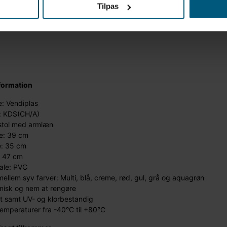
Tilpas
formation
: Vendiplas
: KDS(CH/A)
stol med armlæn
e: 39 cm
: 35 cm
: 47 cm
ale: PVC
ellem syv farver: Multi, blå, creme, rød, gul, grå og aquagrøn
nisk og nem at rengøre
it samt UV- og klorbestandig
temperaturer fra -40°C til +80°C