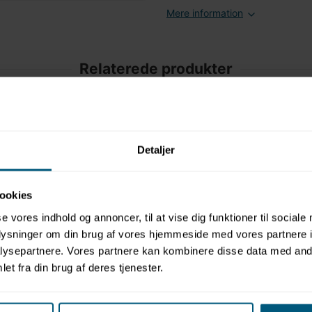
Mere information
Relaterede produkter
Detaljer
ookies
VENDIPLAS
VENDIPL
se vores indhold og annoncer, til at vise dig funktioner til sociale
oplysninger om din brug af vores hjemmeside med vores partnere i
2216KDS(B-A)
2216KDS(ST
5 x 24 cm
Børnebænk med ryglæn 80 x
Børnetab
ysepartnere. Vores partnere kan kombinere disse data med andr
plas
35,5 x 47 cm | KDS(B/A) |
35 x 35 x 
et fra din brug af deres tjenester.
Vendiplas
Vendipla