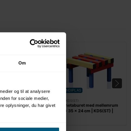
Om
AS
VENDIPLAS
 medier og til at analysere
nden for sociale medier,
-A)
2216KDS(ST)
uret uden mellemrum
Børnetaburet med mellemrum
e oplysninger, du har givet
24 cm | KDS(Stil A) |
35 x 35 x 24 cm | KDS(ST) |
s
Vendiplas