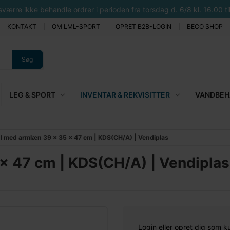
rre ikke behandle ordrer i perioden fra torsdag d. 6/8 kl. 16.00 til 
KONTAKT
OM LML-SPORT
OPRET B2B-LOGIN
BECO SHOP
Søg
LEG & SPORT
INVENTAR & REKVISITTER
VANDBEHA
l med armlæn 39 x 35 x 47 cm | KDS(CH/A) | Vendiplas
x 47 cm | KDS(CH/A) | Vendiplas
Login eller opret dig som k