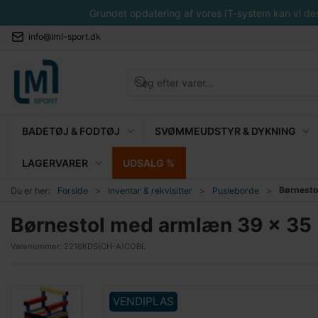
Grundet opdatering af vores IT-system kan vi desvæ
info@lml-sport.dk
BADETØJ & FODTØJ
SVØMMEUDSTYR & DYKNING
LAGERVARER
UDSALG %
Børnesto
Du er her:
Forside
Inventar & rekvisitter
Pusleborde
Børnestol med armlæn 39 x 35 
Varenummer:
2216KDS(CH-A)COBL
VENDIPLAS