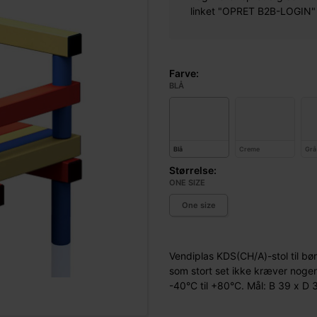
linket "OPRET B2B-LOGIN" øv
Farve:
BLÅ
Blå
Creme
Grå
Størrelse:
ONE SIZE
One size
Vendiplas KDS(CH/A)-stol til bø
som stort set ikke kræver nogen
-40°C til +80°C. Mål: B 39 x D 