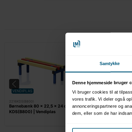
Samtykke
Denne hjemmeside bruger c
VENDIPLAS
VENDIPLAS
Vi bruger cookies til at tilpas
vores trafik. Vi deler også 
2216KDS(B800)
2216KDS(B1500)
Børnebænk 80 x 22,5 x 24 cm |
Børnebænk 150 x 22,
annonceringspartnere og anal
KDS(B800) | Vendiplas
| KDS(B1500) | Vendi
dem, eller som de har indsaml