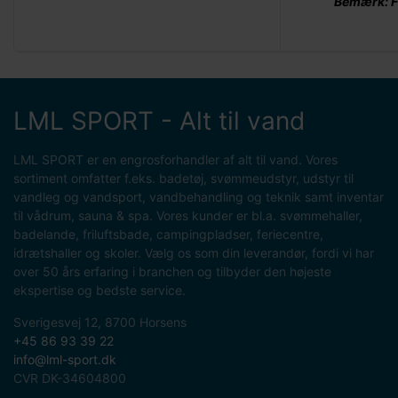
Bemærk: F
LML SPORT - Alt til vand
LML SPORT er en engrosforhandler af alt til vand. Vores
sortiment omfatter f.eks. badetøj, svømmeudstyr, udstyr til
vandleg og vandsport, vandbehandling og teknik samt inventar
til vådrum, sauna & spa. Vores kunder er bl.a. svømmehaller,
badelande, friluftsbade, campingpladser, feriecentre,
idrætshaller og skoler. Vælg os som din leverandør, fordi vi har
over 50 års erfaring i branchen og tilbyder den højeste
ekspertise og bedste service.
Sverigesvej 12, 8700 Horsens
+45 86 93 39 22
info@lml-sport.dk
CVR DK-34604800