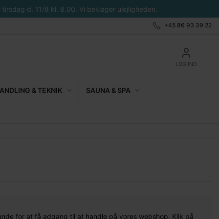
tirsdag d. 11/8 kl. 8.00. Vi beklager ulejligheden.
+45 86 93 39 22
LOG IND
NDLING & TEKNIK
SAUNA & SPA
unde for at få adgang til at handle på vores webshop. Klik på