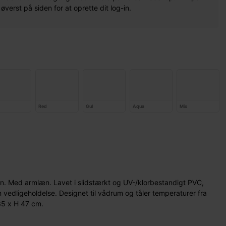
erst på siden for at oprette dit log-in.
Red
Gul
Aqua
Mix
rn. Med armlæn. Lavet i slidstærkt og UV-/klorbestandigt PVC,
 vedligeholdelse. Designet til vådrum og tåler temperaturer fra
35 x H 47 cm.