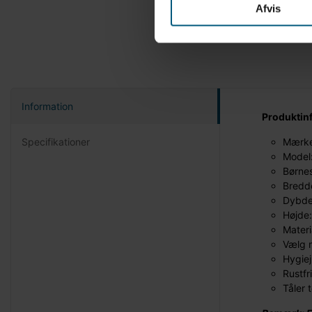
Afvis
Information
Produktin
Specifikationer
Mærke
Model
Børne
Bredd
Dybde
Højde
Materi
Vælg m
Hygiej
Rustfr
Tåler 