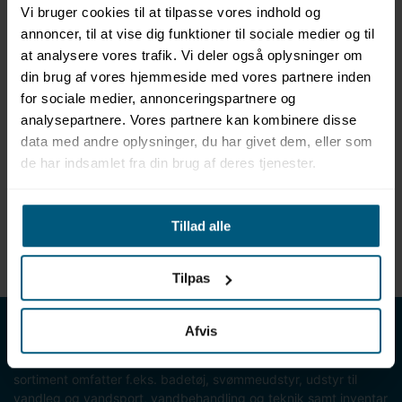
Vi bruger cookies til at tilpasse vores indhold og
annoncer, til at vise dig funktioner til sociale medier og til
at analysere vores trafik. Vi deler også oplysninger om
din brug af vores hjemmeside med vores partnere inden
for sociale medier, annonceringspartnere og
analysepartnere. Vores partnere kan kombinere disse
192523100
data med andre oplysninger, du har givet dem, eller som
SlipStop | Junior badesokker | Mange farver, mønstre og
de har indsamlet fra din brug af deres tjenester.
størrelser
Tillad alle
Viser 1 til 3 af 3
20
Tilpas
LML SPORT - Alt til vand
Afvis
LML SPORT er en engrosforhandler af alt til vand. Vores
sortiment omfatter f.eks. badetøj, svømmeudstyr, udstyr til
vandleg og vandsport, vandbehandling og teknik samt inventar