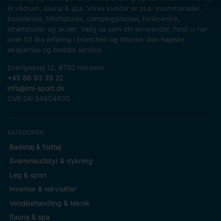
til vådrum, sauna & spa. Vores kunder er bl.a. svømmehaller,
badelande, friluftsbade, campingpladser, feriecentre,
idrætshaller og skoler. Vælg os som din leverandør, fordi vi har
over 50 års erfaring i branchen og tilbyder den højeste
ekspertise og bedste service.
Sverigesvej 12, 8700 Horsens
+45 86 93 39 22
info@lml-sport.dk
CVR DK-34604800
KATEGORIER
Badetøj & fodtøj
Svømmeudstyr & dykning
Leg & sport
Inventar & rekvisitter
Vandbehandling & teknik
Sauna & spa