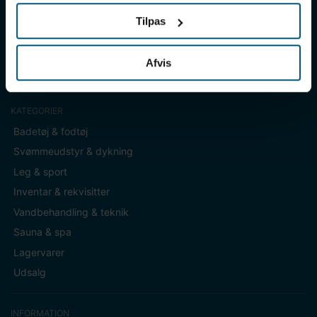
Sverigesvej 12, 8700 Horsens
Tilpas
+45 86 93 39 22
info@lml-sport.dk
CVR DK-34604800
Afvis
KATEGORIER
Badetøj & fodtøj
Svømmeudstyr & dykning
Leg & sport
Inventar & rekvisitter
Vandbehandling & teknik
Sauna & spa
Lagervarer
Udsalg
INFORMATION