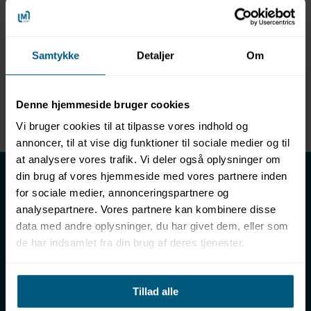
Specifikationer
Samtykke
Detaljer
Om
Nettovægt (gram)
0,00
Denne hjemmeside bruger cookies
Enhed
STK
Vi bruger cookies til at tilpasse vores indhold og
annoncer, til at vise dig funktioner til sociale medier og til
at analysere vores trafik. Vi deler også oplysninger om
LML SPORT - Alt til vand
din brug af vores hjemmeside med vores partnere inden
for sociale medier, annonceringspartnere og
LML SPORT er en engrosforhandler af alt til vand. Vores
analysepartnere. Vores partnere kan kombinere disse
sortiment omfatter f.eks. badetøj, svømmeudstyr, udstyr til
data med andre oplysninger, du har givet dem, eller som
vandleg og vandsport, vandbehandling og teknik samt inventar
de har indsamlet fra din brug af deres tjenester.
til vådrum, sauna & spa. Vores kunder er bl.a. svømmehaller,
badelande, friluftsbade, campingpladser, feriecentre,
idrætshaller og skoler. Vælg os som din leverandør, fordi vi har
over 50 års erfaring i branchen og tilbyder den højeste
Tillad alle
ekspertise og bedste service.