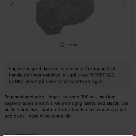
Forstør
Login eller opret dig som kunde for at få adgang til at
handle på vores webshop. Klik på linket "OPRET B2B-
LOGIN" øverst på siden for at oprette dit log-in.
Engangsbadehætte. Ligger i kasser á 300 stk, men kan
sagtens købes enkeltvis. Gennemsigtig hætte med elastik, der
holder håret inde i hætten. Tætsluttende om hovedet og med
god plads - også til det lange hår.
Mere information