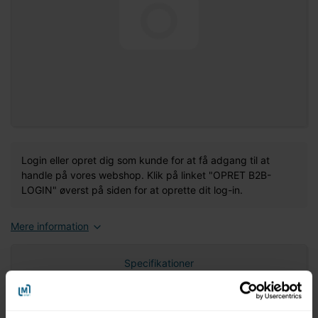
Login eller opret dig som kunde for at få adgang til at
handle på vores webshop. Klik på linket "OPRET B2B-
LOGIN" øverst på siden for at oprette dit log-in.
Mere information
Specifikationer
Nettovægt (gram)
0,00