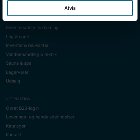
Afvis
KATEGORIER
Badetøj & fodtøj
Svømmeudstyr & dykning
Leg & sport
Inventar & rekvisitter
Vandbehandling & teknik
Sauna & spa
Lagervarer
Udsalg
INFORMATION
Opret B2B-login
Leverings- og handelsbetingelser
Kataloger
Kontakt