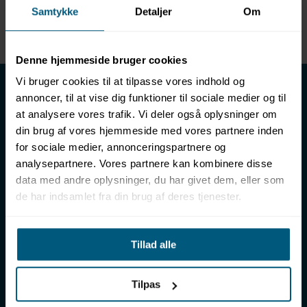
Samtykke
Detaljer
Om
Enhed
METER
Denne hjemmeside bruger cookies
LML SPORT - Alt til vand
Vi bruger cookies til at tilpasse vores indhold og
annoncer, til at vise dig funktioner til sociale medier og til
LML SPORT er en engrosforhandler af alt til vand. Vores
at analysere vores trafik. Vi deler også oplysninger om
sortiment omfatter f.eks. badetøj, svømmeudstyr, udstyr til
din brug af vores hjemmeside med vores partnere inden
vandleg og vandsport, vandbehandling og teknik samt inventar
for sociale medier, annonceringspartnere og
til vådrum, sauna & spa. Vores kunder er bl.a. svømmehaller,
analysepartnere. Vores partnere kan kombinere disse
badelande, friluftsbade, campingpladser, feriecentre,
data med andre oplysninger, du har givet dem, eller som
idrætshaller og skoler. Vælg os som din leverandør, fordi vi har
de har indsamlet fra din brug af deres tjenester.
over 50 års erfaring i branchen og tilbyder den højeste
ekspertise og bedste service.
Sverigesvej 12, 8700 Horsens
Tillad alle
+45 86 93 39 22
info@lml-sport.dk
CVR DK-34604800
Tilpas