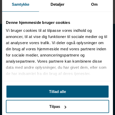
Samtykke
Detaljer
Om
Enhed
METER
Denne hjemmeside bruger cookies
LML SPORT - Alt til vand
Vi bruger cookies til at tilpasse vores indhold og
annoncer, til at vise dig funktioner til sociale medier og til
LML SPORT er en engrosforhandler af alt til vand. Vores
at analysere vores trafik. Vi deler også oplysninger om
sortiment omfatter f.eks. badetøj, svømmeudstyr, udstyr til
din brug af vores hjemmeside med vores partnere inden
vandleg og vandsport, vandbehandling og teknik samt inventar
for sociale medier, annonceringspartnere og
til vådrum, sauna & spa. Vores kunder er bl.a. svømmehaller,
analysepartnere. Vores partnere kan kombinere disse
badelande, friluftsbade, campingpladser, feriecentre,
data med andre oplysninger, du har givet dem, eller som
idrætshaller og skoler. Vælg os som din leverandør, fordi vi har
de har indsamlet fra din brug af deres tjenester.
over 50 års erfaring i branchen og tilbyder den højeste
ekspertise og bedste service.
Sverigesvej 12, 8700 Horsens
Tillad alle
+45 86 93 39 22
info@lml-sport.dk
CVR DK-34604800
Tilpas