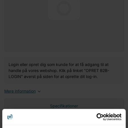
Login eller opret dig som kunde for at få adgang til at
handle på vores webshop. Klik på linket "OPRET B2B-
LOGIN" øverst på siden for at oprette dit log-in.
Mere information
Specifikationer
Nettovægt (gram)
0,00