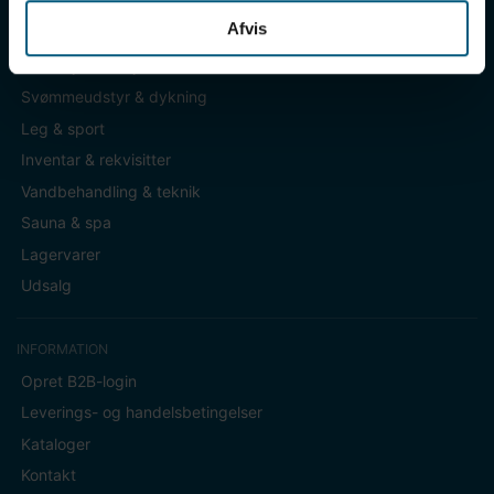
Afvis
KATEGORIER
Badetøj & fodtøj
Svømmeudstyr & dykning
Leg & sport
Inventar & rekvisitter
Vandbehandling & teknik
Sauna & spa
Lagervarer
Udsalg
INFORMATION
Opret B2B-login
Leverings- og handelsbetingelser
Kataloger
Kontakt