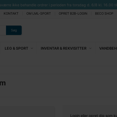
rre ikke behandle ordrer i perioden fra torsdag d. 6/8 kl. 16.00 til 
KONTAKT
OM LML-SPORT
OPRET B2B-LOGIN
BECO SHOP
Søg
LEG & SPORT
INVENTAR & REKVISITTER
VANDBEHA
mm
Login eller opret dig som k