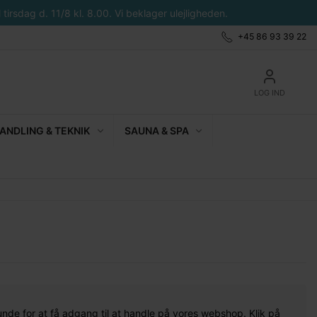
tirsdag d. 11/8 kl. 8.00. Vi beklager ulejligheden.
+45 86 93 39 22
LOG IND
NDLING & TEKNIK
SAUNA & SPA
unde for at få adgang til at handle på vores webshop. Klik på