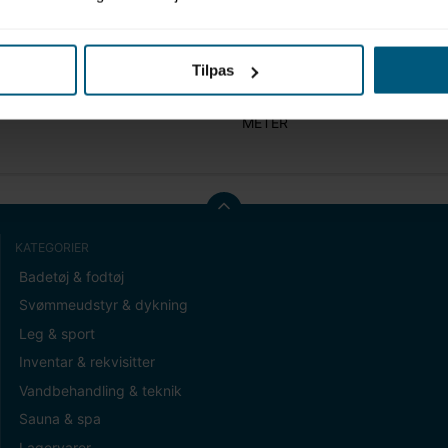
Tilpas
t (gram)
0,00
METER
KATEGORIER
Badetøj & fodtøj
Svømmeudstyr & dykning
Leg & sport
Inventar & rekvisitter
Vandbehandling & teknik
Sauna & spa
Lagervarer