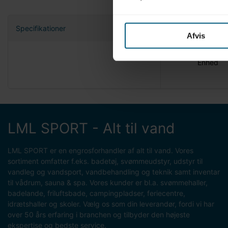
Specifikationer
Afvis
Nettovæg
Enhed
LML SPORT - Alt til vand
LML SPORT er en engrosforhandler af alt til vand. Vores
sortiment omfatter f.eks. badetøj, svømmeudstyr, udstyr til
vandleg og vandsport, vandbehandling og teknik samt inventar
til vådrum, sauna & spa. Vores kunder er bl.a. svømmehaller,
badelande, friluftsbade, campingpladser, feriecentre,
idrætshaller og skoler. Vælg os som din leverandør, fordi vi har
over 50 års erfaring i branchen og tilbyder den højeste
ekspertise og bedste service.