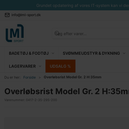
Grundet opdatering af vores IT-system kan vi desvæ
info@lml-sport.dk
BADETØJ & FODTØJ
SVØMMEUDSTYR & DYKNING
LAGERVARER
UDSALG %
Overløbsrist Model Gr. 2 H:35mm
Du er her:
Forside
Overløbsrist Model Gr. 2 H:35
Varenummer:
0417-2-35-295-200