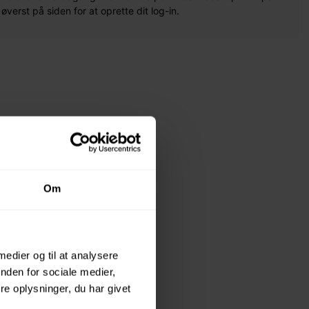
erst på siden for at oprette dit log-in.
Om
 medier og til at analysere
nden for sociale medier,
e oplysninger, du har givet