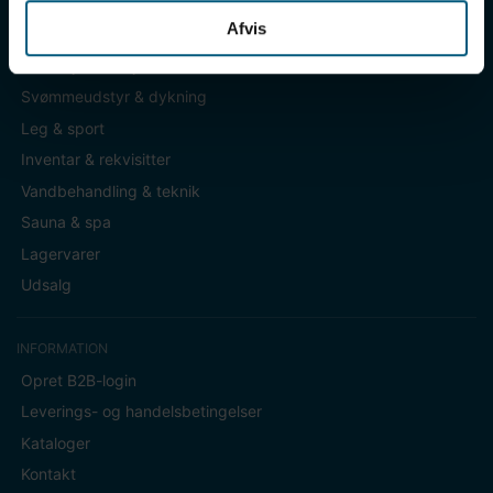
Afvis
KATEGORIER
Badetøj & fodtøj
Svømmeudstyr & dykning
Leg & sport
Inventar & rekvisitter
Vandbehandling & teknik
Sauna & spa
Lagervarer
Udsalg
INFORMATION
Opret B2B-login
Leverings- og handelsbetingelser
Kataloger
Kontakt