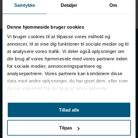
Samtykke
Detaljer
Om
Enhed
METER
Denne hjemmeside bruger cookies
LML SPORT - Alt til vand
Vi bruger cookies til at tilpasse vores indhold og
annoncer, til at vise dig funktioner til sociale medier og til
LML SPORT er en engrosforhandler af alt til vand. Vores
at analysere vores trafik. Vi deler også oplysninger om
sortiment omfatter f.eks. badetøj, svømmeudstyr, udstyr til
din brug af vores hjemmeside med vores partnere inden
vandleg og vandsport, vandbehandling og teknik samt inventar
for sociale medier, annonceringspartnere og
til vådrum, sauna & spa. Vores kunder er bl.a. svømmehaller,
analysepartnere. Vores partnere kan kombinere disse
badelande, friluftsbade, campingpladser, feriecentre,
data med andre oplysninger, du har givet dem, eller som
idrætshaller og skoler. Vælg os som din leverandør, fordi vi har
de har indsamlet fra din brug af deres tjenester.
over 50 års erfaring i branchen og tilbyder den højeste
ekspertise og bedste service.
Sverigesvej 12, 8700 Horsens
Tillad alle
+45 86 93 39 22
info@lml-sport.dk
CVR DK-34604800
Tilpas