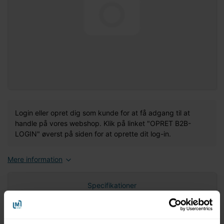
Login eller opret dig som kunde for at få adgang til at
handle på vores webshop. Klik på linket "OPRET B2B-
LOGIN" øverst på siden for at oprette dit log-in.
Mere information
Specifikationer
Nettovægt (gram)
0,00