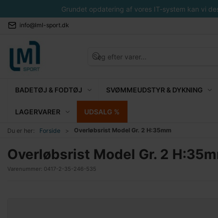
Grundet opdatering af vores IT-system kan vi desvæ
info@lml-sport.dk
BADETØJ & FODTØJ
SVØMMEUDSTYR & DYKNING
LAGERVARER
UDSALG %
Overløbsrist Model Gr. 2 H:35mm
Du er her:
Forside
Overløbsrist Model Gr. 2 H:35
Varenummer:
0417-2-35-246-535