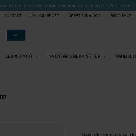
rre ikke behandle ordrer i perioden fra torsdag d. 6/8 kl. 16.00 til 
KONTAKT
OM LML-SPORT
OPRET B2B-LOGIN
BECO SHOP
Søg
LEG & SPORT
INVENTAR & REKVISITTER
VANDBEHA
mm
Login eller opret dig som k