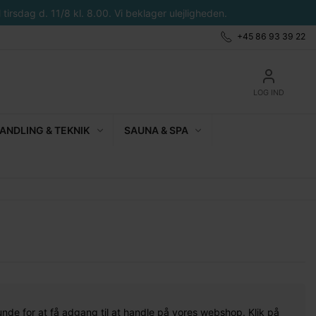
tirsdag d. 11/8 kl. 8.00. Vi beklager ulejligheden.
+45 86 93 39 22
LOG IND
NDLING & TEKNIK
SAUNA & SPA
unde for at få adgang til at handle på vores webshop. Klik på