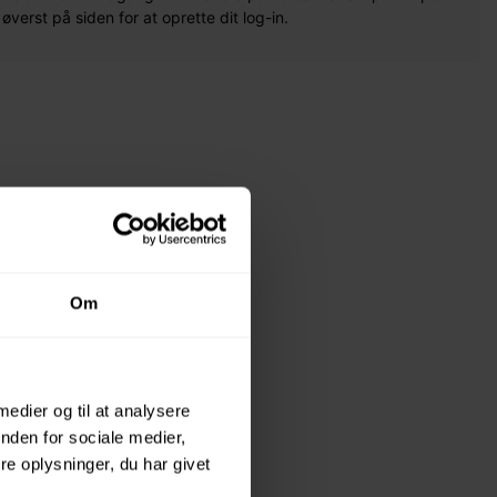
erst på siden for at oprette dit log-in.
Om
 medier og til at analysere
nden for sociale medier,
e oplysninger, du har givet