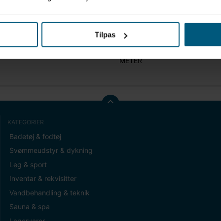
Tilpas
t (gram)
0,00
METER
KATEGORIER
Badetøj & fodtøj
Svømmeudstyr & dykning
Leg & sport
Inventar & rekvisitter
Vandbehandling & teknik
Sauna & spa
Lagervarer