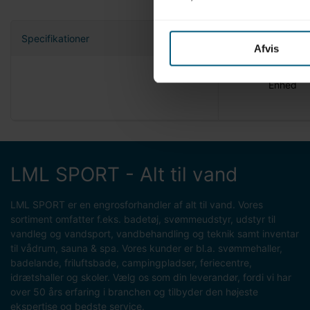
Specifikationer
Afvis
Nettovæg
Enhed
LML SPORT - Alt til vand
LML SPORT er en engrosforhandler af alt til vand. Vores
sortiment omfatter f.eks. badetøj, svømmeudstyr, udstyr til
vandleg og vandsport, vandbehandling og teknik samt inventar
til vådrum, sauna & spa. Vores kunder er bl.a. svømmehaller,
badelande, friluftsbade, campingpladser, feriecentre,
idrætshaller og skoler. Vælg os som din leverandør, fordi vi har
over 50 års erfaring i branchen og tilbyder den højeste
ekspertise og bedste service.