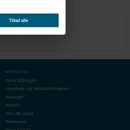
Tillad alle
INFORMATION
Opret B2B-login
Leverings- og handelsbetingelser
Kataloger
Kontakt
Om LML-Sport
Referencer
Vores brands