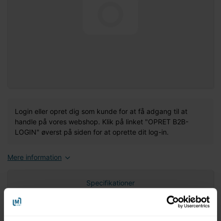
Login eller opret dig som kunde for at få adgang til at
handle på vores webshop. Klik på linket "OPRET B2B-
LOGIN" øverst på siden for at oprette dit log-in.
Mere information
Specifikationer
Nettovægt (gram)
0,00