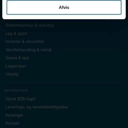
Afvis
KATEGORIER
Badetøj & fodtøj
Svømmeudstyr & dykning
Leg & sport
Inventar & rekvisitter
Vandbehandling & teknik
Sauna & spa
Lagervarer
Udsalg
INFORMATION
Opret B2B-login
Leverings- og handelsbetingelser
Kataloger
Kontakt