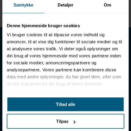
Samtykke
Detaljer
Om
Enhed
METER
Denne hjemmeside bruger cookies
LML SPORT - Alt til vand
Vi bruger cookies til at tilpasse vores indhold og
annoncer, til at vise dig funktioner til sociale medier og til
LML SPORT er en engrosforhandler af alt til vand. Vores
at analysere vores trafik. Vi deler også oplysninger om
sortiment omfatter f.eks. badetøj, svømmeudstyr, udstyr til
din brug af vores hjemmeside med vores partnere inden
vandleg og vandsport, vandbehandling og teknik samt inventar
for sociale medier, annonceringspartnere og
til vådrum, sauna & spa. Vores kunder er bl.a. svømmehaller,
analysepartnere. Vores partnere kan kombinere disse
badelande, friluftsbade, campingpladser, feriecentre,
data med andre oplysninger, du har givet dem, eller som
idrætshaller og skoler. Vælg os som din leverandør, fordi vi har
de har indsamlet fra din brug af deres tjenester.
over 50 års erfaring i branchen og tilbyder den højeste
ekspertise og bedste service.
Sverigesvej 12, 8700 Horsens
Tillad alle
+45 86 93 39 22
info@lml-sport.dk
CVR DK-34604800
Tilpas