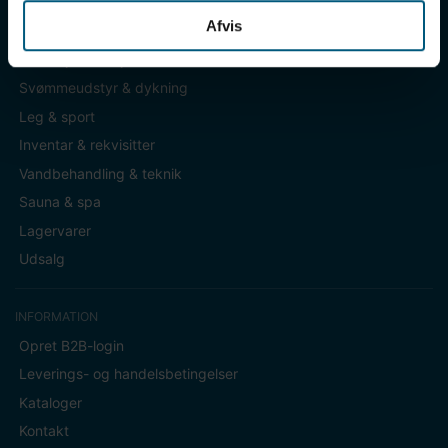
Afvis
KATEGORIER
Badetøj & fodtøj
Svømmeudstyr & dykning
Leg & sport
Inventar & rekvisitter
Vandbehandling & teknik
Sauna & spa
Lagervarer
Udsalg
INFORMATION
Opret B2B-login
Leverings- og handelsbetingelser
Kataloger
Kontakt