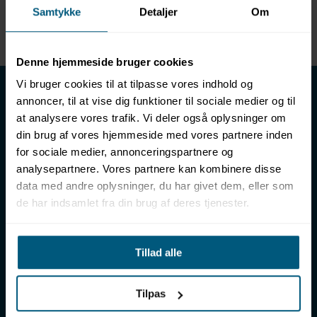
Samtykke
Detaljer
Om
Enhed
METER
Denne hjemmeside bruger cookies
LML SPORT - Alt til vand
Vi bruger cookies til at tilpasse vores indhold og
annoncer, til at vise dig funktioner til sociale medier og til
LML SPORT er en engrosforhandler af alt til vand. Vores
at analysere vores trafik. Vi deler også oplysninger om
sortiment omfatter f.eks. badetøj, svømmeudstyr, udstyr til
din brug af vores hjemmeside med vores partnere inden
vandleg og vandsport, vandbehandling og teknik samt inventar
for sociale medier, annonceringspartnere og
til vådrum, sauna & spa. Vores kunder er bl.a. svømmehaller,
analysepartnere. Vores partnere kan kombinere disse
badelande, friluftsbade, campingpladser, feriecentre,
data med andre oplysninger, du har givet dem, eller som
idrætshaller og skoler. Vælg os som din leverandør, fordi vi har
de har indsamlet fra din brug af deres tjenester.
over 50 års erfaring i branchen og tilbyder den højeste
ekspertise og bedste service.
Sverigesvej 12, 8700 Horsens
Tillad alle
+45 86 93 39 22
info@lml-sport.dk
CVR DK-34604800
Tilpas