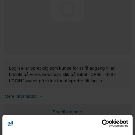
Login eller opret dig som kunde for at få adgang til at
handle på vores webshop. Klik på linket "OPRET B2B-
LOGIN" øverst på siden for at oprette dit log-in.
Mere information
Specifikationer
Nettovægt (gram)
0,00