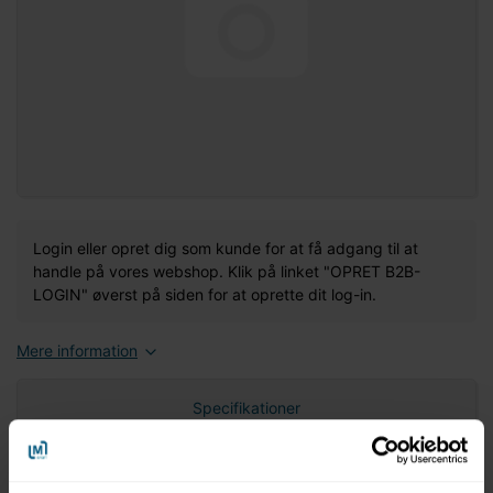
Login eller opret dig som kunde for at få adgang til at
handle på vores webshop. Klik på linket "OPRET B2B-
LOGIN" øverst på siden for at oprette dit log-in.
Mere information
Specifikationer
Nettovægt (gram)
0,00