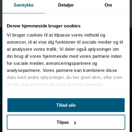
Samtykke
Detaljer
Om
Enhed
METER
Denne hjemmeside bruger cookies
LML SPORT - Alt til vand
Vi bruger cookies til at tilpasse vores indhold og
annoncer, til at vise dig funktioner til sociale medier og til
LML SPORT er en engrosforhandler af alt til vand. Vores
at analysere vores trafik. Vi deler også oplysninger om
sortiment omfatter f.eks. badetøj, svømmeudstyr, udstyr til
din brug af vores hjemmeside med vores partnere inden
vandleg og vandsport, vandbehandling og teknik samt inventar
for sociale medier, annonceringspartnere og
til vådrum, sauna & spa. Vores kunder er bl.a. svømmehaller,
analysepartnere. Vores partnere kan kombinere disse
badelande, friluftsbade, campingpladser, feriecentre,
data med andre oplysninger, du har givet dem, eller som
idrætshaller og skoler. Vælg os som din leverandør, fordi vi har
de har indsamlet fra din brug af deres tjenester.
over 50 års erfaring i branchen og tilbyder den højeste
ekspertise og bedste service.
Sverigesvej 12, 8700 Horsens
Tillad alle
+45 86 93 39 22
info@lml-sport.dk
CVR DK-34604800
Tilpas