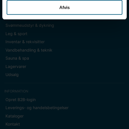
Afvis
KATEGORIER
Badetøj & fodtøj
Svømmeudstyr & dykning
Leg & sport
Inventar & rekvisitter
Vandbehandling & teknik
Sauna & spa
Lagervarer
Udsalg
INFORMATION
Opret B2B-login
Leverings- og handelsbetingelser
Kataloger
Kontakt