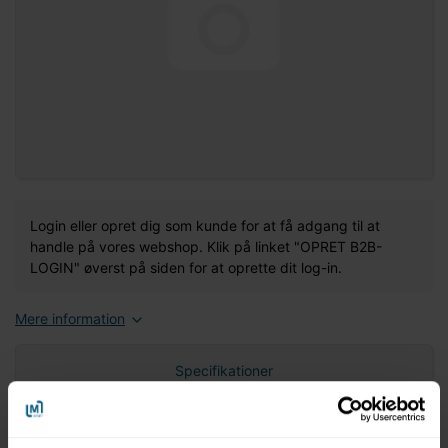
Login eller opret dig som kunde for at få adgang til at
handle på vores webshop. Klik på linket "OPRET B2B-
LOGIN" øverst på siden for at oprette dit log-in.
Mere information
Specifikationer
Nettovægt (gram)
0,00