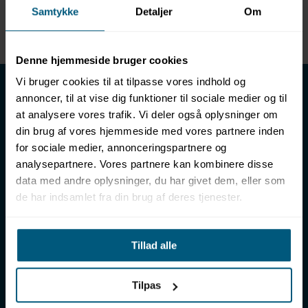
Samtykke
Detaljer
Om
Enhed
METER
Denne hjemmeside bruger cookies
LML SPORT - Alt til vand
Vi bruger cookies til at tilpasse vores indhold og
annoncer, til at vise dig funktioner til sociale medier og til
LML SPORT er en engrosforhandler af alt til vand. Vores
at analysere vores trafik. Vi deler også oplysninger om
sortiment omfatter f.eks. badetøj, svømmeudstyr, udstyr til
din brug af vores hjemmeside med vores partnere inden
vandleg og vandsport, vandbehandling og teknik samt inventar
for sociale medier, annonceringspartnere og
til vådrum, sauna & spa. Vores kunder er bl.a. svømmehaller,
analysepartnere. Vores partnere kan kombinere disse
badelande, friluftsbade, campingpladser, feriecentre,
data med andre oplysninger, du har givet dem, eller som
idrætshaller og skoler. Vælg os som din leverandør, fordi vi har
de har indsamlet fra din brug af deres tjenester.
over 50 års erfaring i branchen og tilbyder den højeste
ekspertise og bedste service.
Sverigesvej 12, 8700 Horsens
Tillad alle
+45 86 93 39 22
info@lml-sport.dk
CVR DK-34604800
Tilpas