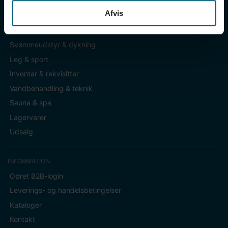
Afvis
KATEGORIER
Badetøj & fodtøj
Svømmeudstyr & dykning
Leg & sport
Inventar & rekvisitter
Vandbehandling & teknik
Sauna & spa
Lagervarer
Udsalg
INFORMATION
Opret B2B-login
Leverings- og handelsbetingelser
Kataloger
Kontakt