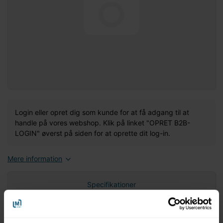
Login eller opret dig som kunde for at få adgang til at
handle på vores webshop. Klik på linket "OPRET B2B-
LOGIN" øverst på siden for at oprette dit log-in.
Mere information
Specifikationer
Nettovægt (gram)
0,00