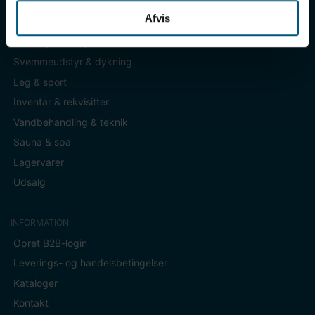
Afvis
KATEGORIER
Badetøj & fodtøj
Svømmeudstyr & dykning
Leg & sport
Inventar & rekvisitter
Vandbehandling & teknik
Sauna & spa
Lagervarer
Udsalg
INFORMATION
Opret B2B-login
Leverings- og handelsbetingelser
Kataloger
Kontakt