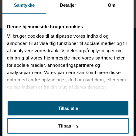
Samtykke
Detaljer
Om
Enhed
METER
Denne hjemmeside bruger cookies
LML SPORT - Alt til vand
Vi bruger cookies til at tilpasse vores indhold og
annoncer, til at vise dig funktioner til sociale medier og til
LML SPORT er en engrosforhandler af alt til vand. Vores
at analysere vores trafik. Vi deler også oplysninger om
sortiment omfatter f.eks. badetøj, svømmeudstyr, udstyr til
din brug af vores hjemmeside med vores partnere inden
vandleg og vandsport, vandbehandling og teknik samt inventar
for sociale medier, annonceringspartnere og
til vådrum, sauna & spa. Vores kunder er bl.a. svømmehaller,
analysepartnere. Vores partnere kan kombinere disse
badelande, friluftsbade, campingpladser, feriecentre,
data med andre oplysninger, du har givet dem, eller som
idrætshaller og skoler. Vælg os som din leverandør, fordi vi har
de har indsamlet fra din brug af deres tjenester.
over 50 års erfaring i branchen og tilbyder den højeste
ekspertise og bedste service.
Sverigesvej 12, 8700 Horsens
Tillad alle
+45 86 93 39 22
info@lml-sport.dk
CVR DK-34604800
Tilpas