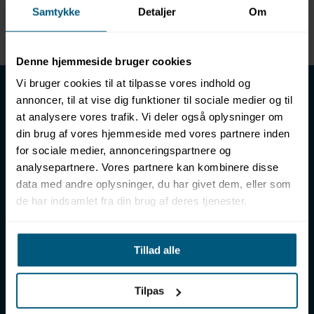
Samtykke
Detaljer
Om
Enhed
METER
Denne hjemmeside bruger cookies
LML SPORT - Alt til vand
Vi bruger cookies til at tilpasse vores indhold og
annoncer, til at vise dig funktioner til sociale medier og til
LML SPORT er en engrosforhandler af alt til vand. Vores
at analysere vores trafik. Vi deler også oplysninger om
sortiment omfatter f.eks. badetøj, svømmeudstyr, udstyr til
din brug af vores hjemmeside med vores partnere inden
vandleg og vandsport, vandbehandling og teknik samt inventar
for sociale medier, annonceringspartnere og
til vådrum, sauna & spa. Vores kunder er bl.a. svømmehaller,
analysepartnere. Vores partnere kan kombinere disse
badelande, friluftsbade, campingpladser, feriecentre,
data med andre oplysninger, du har givet dem, eller som
idrætshaller og skoler. Vælg os som din leverandør, fordi vi har
de har indsamlet fra din brug af deres tjenester.
over 50 års erfaring i branchen og tilbyder den højeste
ekspertise og bedste service.
Sverigesvej 12, 8700 Horsens
Tillad alle
+45 86 93 39 22
info@lml-sport.dk
CVR DK-34604800
Tilpas