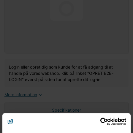
Login eller opret dig som kunde for at få adgang til at
handle på vores webshop. Klik på linket "OPRET B2B-
LOGIN" øverst på siden for at oprette dit log-in.
Mere information
Specifikationer
Nettovægt (gram)
0,00