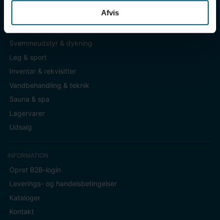
Afvis
KATEGORIER
Badetøj & fodtøj
Svømmeudstyr & dykning
Leg & sport
Inventar & rekvisitter
Vandbehandling & teknik
Sauna & spa
Lagervarer
Udsalg
INFORMATION
Opret B2B-login
Leverings- og handelsbetingelser
Kataloger
Kontakt