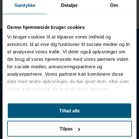
Samtykke
Detaljer
Om
Enhed
METER
Denne hjemmeside bruger cookies
LML SPORT - Alt til vand
Vi bruger cookies til at tilpasse vores indhold og
annoncer, til at vise dig funktioner til sociale medier og til
LML SPORT er en engrosforhandler af alt til vand. Vores
at analysere vores trafik. Vi deler også oplysninger om
sortiment omfatter f.eks. badetøj, svømmeudstyr, udstyr til
din brug af vores hjemmeside med vores partnere inden
vandleg og vandsport, vandbehandling og teknik samt inventar
for sociale medier, annonceringspartnere og
til vådrum, sauna & spa. Vores kunder er bl.a. svømmehaller,
analysepartnere. Vores partnere kan kombinere disse
badelande, friluftsbade, campingpladser, feriecentre,
data med andre oplysninger, du har givet dem, eller som
idrætshaller og skoler. Vælg os som din leverandør, fordi vi har
de har indsamlet fra din brug af deres tjenester.
over 50 års erfaring i branchen og tilbyder den højeste
ekspertise og bedste service.
Sverigesvej 12, 8700 Horsens
Tillad alle
+45 86 93 39 22
info@lml-sport.dk
CVR DK-34604800
Tilpas