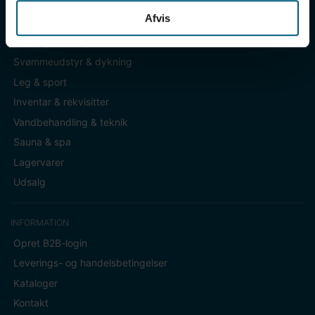
Afvis
KATEGORIER
Badetøj & fodtøj
Svømmeudstyr & dykning
Leg & sport
Inventar & rekvisitter
Vandbehandling & teknik
Sauna & spa
Lagervarer
Udsalg
INFORMATION
Opret B2B-login
Leverings- og handelsbetingelser
Kataloger
Kontakt