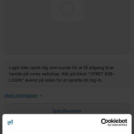
Login eller opret dig som kunde for at få adgang til at
handle på vores webshop. Klik på linket "OPRET B2B-
LOGIN" øverst på siden for at oprette dit log-in.
Mere information
Specifikationer
Nettovægt (gram)
0,00