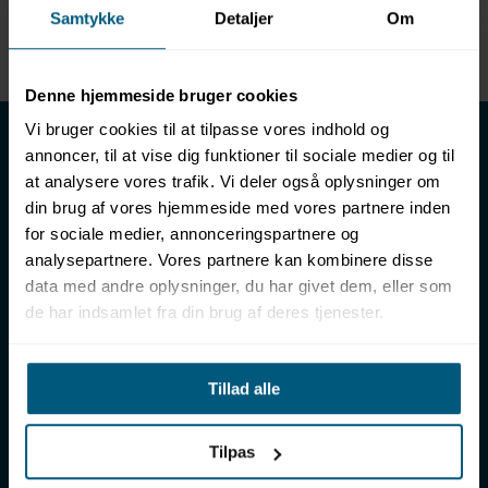
Samtykke
Detaljer
Om
Enhed
METER
Denne hjemmeside bruger cookies
LML SPORT - Alt til vand
Vi bruger cookies til at tilpasse vores indhold og
annoncer, til at vise dig funktioner til sociale medier og til
LML SPORT er en engrosforhandler af alt til vand. Vores
at analysere vores trafik. Vi deler også oplysninger om
sortiment omfatter f.eks. badetøj, svømmeudstyr, udstyr til
din brug af vores hjemmeside med vores partnere inden
vandleg og vandsport, vandbehandling og teknik samt inventar
for sociale medier, annonceringspartnere og
til vådrum, sauna & spa. Vores kunder er bl.a. svømmehaller,
analysepartnere. Vores partnere kan kombinere disse
badelande, friluftsbade, campingpladser, feriecentre,
data med andre oplysninger, du har givet dem, eller som
idrætshaller og skoler. Vælg os som din leverandør, fordi vi har
de har indsamlet fra din brug af deres tjenester.
over 50 års erfaring i branchen og tilbyder den højeste
ekspertise og bedste service.
Sverigesvej 12, 8700 Horsens
Tillad alle
+45 86 93 39 22
info@lml-sport.dk
CVR DK-34604800
Tilpas