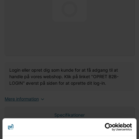
Login eller opret dig som kunde for at få adgang til at
handle på vores webshop. Klik på linket "OPRET B2B-
LOGIN" øverst på siden for at oprette dit log-in.
Mere information
Specifikationer
Nettovægt (gram)
0,00