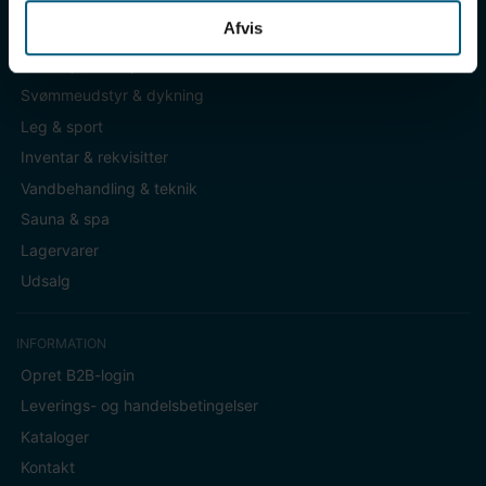
Afvis
KATEGORIER
Badetøj & fodtøj
Svømmeudstyr & dykning
Leg & sport
Inventar & rekvisitter
Vandbehandling & teknik
Sauna & spa
Lagervarer
Udsalg
INFORMATION
Opret B2B-login
Leverings- og handelsbetingelser
Kataloger
Kontakt