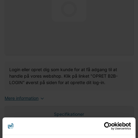
Login eller opret dig som kunde for at få adgang til at
handle på vores webshop. Klik på linket "OPRET B2B-
LOGIN" øverst på siden for at oprette dit log-in.
Mere information
Specifikationer
Nettovægt (gram)
0,00