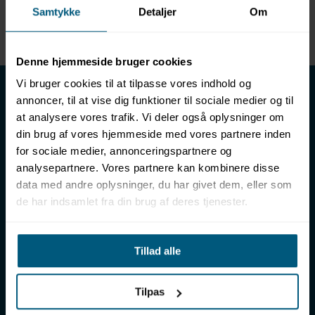
Samtykke
Detaljer
Om
Enhed
METER
Denne hjemmeside bruger cookies
LML SPORT - Alt til vand
Vi bruger cookies til at tilpasse vores indhold og
annoncer, til at vise dig funktioner til sociale medier og til
LML SPORT er en engrosforhandler af alt til vand. Vores
at analysere vores trafik. Vi deler også oplysninger om
sortiment omfatter f.eks. badetøj, svømmeudstyr, udstyr til
din brug af vores hjemmeside med vores partnere inden
vandleg og vandsport, vandbehandling og teknik samt inventar
for sociale medier, annonceringspartnere og
til vådrum, sauna & spa. Vores kunder er bl.a. svømmehaller,
analysepartnere. Vores partnere kan kombinere disse
badelande, friluftsbade, campingpladser, feriecentre,
data med andre oplysninger, du har givet dem, eller som
idrætshaller og skoler. Vælg os som din leverandør, fordi vi har
de har indsamlet fra din brug af deres tjenester.
over 50 års erfaring i branchen og tilbyder den højeste
ekspertise og bedste service.
Sverigesvej 12, 8700 Horsens
Tillad alle
+45 86 93 39 22
info@lml-sport.dk
CVR DK-34604800
Tilpas