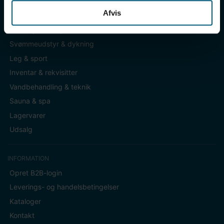
Afvis
KATEGORIER
Badetøj & fodtøj
Svømmeudstyr & dykning
Leg & sport
Inventar & rekvisitter
Vandbehandling & teknik
Sauna & spa
Lagervarer
Udsalg
INFORMATION
Opret B2B-login
Leverings- og handelsbetingelser
Kataloger
Kontakt