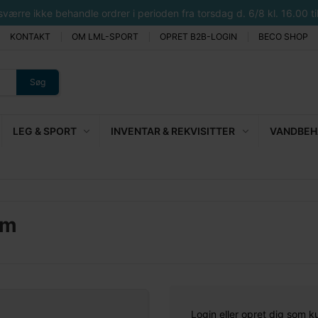
rre ikke behandle ordrer i perioden fra torsdag d. 6/8 kl. 16.00 til 
KONTAKT
OM LML-SPORT
OPRET B2B-LOGIN
BECO SHOP
Søg
LEG & SPORT
INVENTAR & REKVISITTER
VANDBEHA
mm
Login eller opret dig som k