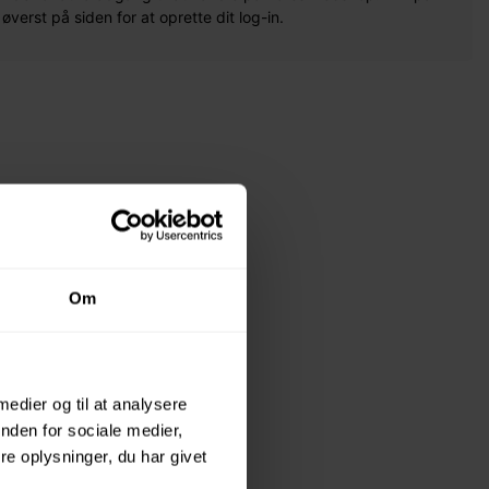
erst på siden for at oprette dit log-in.
Om
 medier og til at analysere
nden for sociale medier,
e oplysninger, du har givet