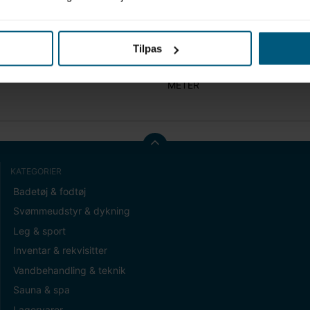
Tilpas
t (gram)
0,00
METER
KATEGORIER
Badetøj & fodtøj
Svømmeudstyr & dykning
Leg & sport
Inventar & rekvisitter
Vandbehandling & teknik
Sauna & spa
Lagervarer