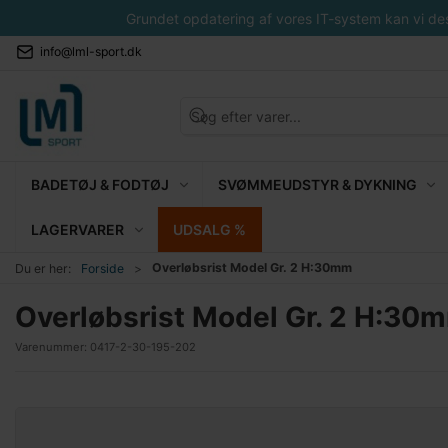
Grundet opdatering af vores IT-system kan vi desvæ
info@lml-sport.dk
BADETØJ & FODTØJ
SVØMMEUDSTYR & DYKNING
LAGERVARER
UDSALG %
Overløbsrist Model Gr. 2 H:30mm
Du er her:
Forside
Overløbsrist Model Gr. 2 H:30
Varenummer:
0417-2-30-195-202