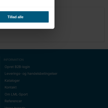
Tillad alle
INFORMATION
Opret B2B-login
Leverings- og handelsbetingelser
Kataloger
Kontakt
Om LML-Sport
Referencer
Vores brands