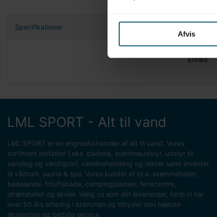
Specifikationer
Afvis
Nettovæg
Enhed
LML SPORT - Alt til vand
LML SPORT er en engrosforhandler af alt til vand. Vores
sortiment omfatter f.eks. badetøj, svømmeudstyr, udstyr til
vandleg og vandsport, vandbehandling og teknik samt inventar
til vådrum, sauna & spa. Vores kunder er bl.a. svømmehaller,
badelande, friluftsbade, campingpladser, feriecentre,
idrætshaller og skoler. Vælg os som din leverandør, fordi vi har
over 50 års erfaring i branchen og tilbyder den højeste
ekspertise og bedste service.