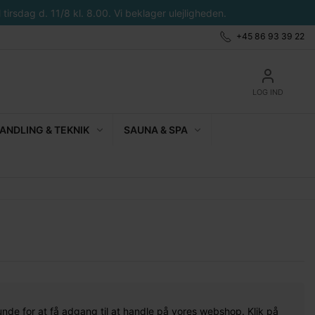
tirsdag d. 11/8 kl. 8.00. Vi beklager ulejligheden.
+45 86 93 39 22
LOG IND
NDLING & TEKNIK
SAUNA & SPA
unde for at få adgang til at handle på vores webshop. Klik på