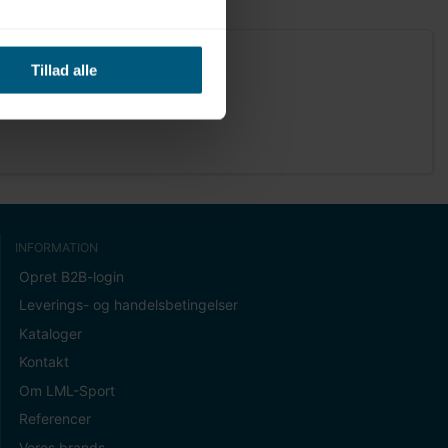
Tillad alle
INFORMATION
Opret B2B-login
Leverings- og handelsbetingelser
Kataloger
Kontakt
Om LML-Sport
Referencer
Vores brands