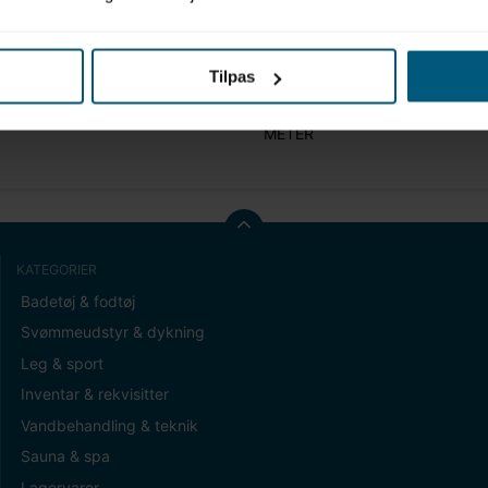
Tilpas
t (gram)
0,00
METER
KATEGORIER
Badetøj & fodtøj
Svømmeudstyr & dykning
Leg & sport
Inventar & rekvisitter
Vandbehandling & teknik
Sauna & spa
Lagervarer