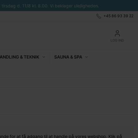
tirsdag d. 11/8 kl. 8.00. Vi beklager ulejligheden.
+45 86 93 39 22
LOG IND
NDLING & TEKNIK
SAUNA & SPA
unde for at få adgang til at handle på vores webshop. Klik på