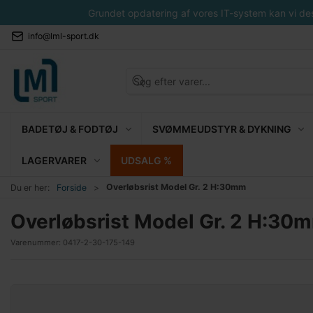
Grundet opdatering af vores IT-system kan vi desvæ
info@lml-sport.dk
BADETØJ & FODTØJ
SVØMMEUDSTYR & DYKNING
LAGERVARER
UDSALG %
Overløbsrist Model Gr. 2 H:30mm
Du er her:
Forside
Overløbsrist Model Gr. 2 H:30
Varenummer:
0417-2-30-175-149