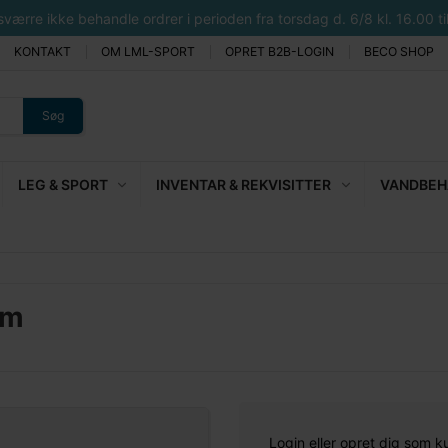
rre ikke behandle ordrer i perioden fra torsdag d. 6/8 kl. 16.00 til 
KONTAKT
OM LML-SPORT
OPRET B2B-LOGIN
BECO SHOP
Søg
LEG & SPORT
INVENTAR & REKVISITTER
VANDBEHA
mm
Login eller opret dig som k