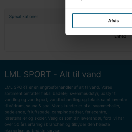
Specifikationer
Afvis
Nettovæg
Enhed
LML SPORT - Alt til vand
LML SPORT er en engrosforhandler af alt til vand. Vores
sortiment omfatter f.eks. badetøj, svømmeudstyr, udstyr til
vandleg og vandsport, vandbehandling og teknik samt inventar
til vådrum, sauna & spa. Vores kunder er bl.a. svømmehaller,
badelande, friluftsbade, campingpladser, feriecentre,
idrætshaller og skoler. Vælg os som din leverandør, fordi vi har
over 50 års erfaring i branchen og tilbyder den højeste
ekspertise og bedste service.