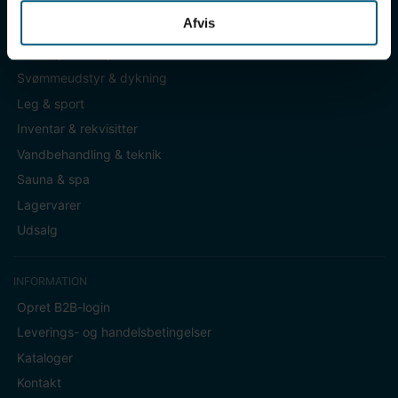
Afvis
KATEGORIER
Badetøj & fodtøj
Svømmeudstyr & dykning
Leg & sport
Inventar & rekvisitter
Vandbehandling & teknik
Sauna & spa
Lagervarer
Udsalg
INFORMATION
Opret B2B-login
Leverings- og handelsbetingelser
Kataloger
Kontakt