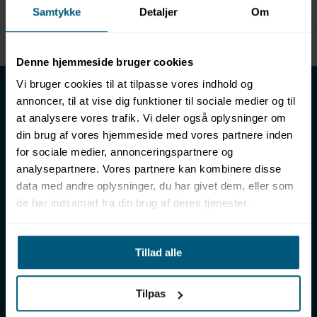
Samtykke
Detaljer
Om
Enhed
METER
Denne hjemmeside bruger cookies
LML SPORT - Alt til vand
Vi bruger cookies til at tilpasse vores indhold og
annoncer, til at vise dig funktioner til sociale medier og til
LML SPORT er en engrosforhandler af alt til vand. Vores
at analysere vores trafik. Vi deler også oplysninger om
sortiment omfatter f.eks. badetøj, svømmeudstyr, udstyr til
din brug af vores hjemmeside med vores partnere inden
vandleg og vandsport, vandbehandling og teknik samt inventar
for sociale medier, annonceringspartnere og
til vådrum, sauna & spa. Vores kunder er bl.a. svømmehaller,
analysepartnere. Vores partnere kan kombinere disse
badelande, friluftsbade, campingpladser, feriecentre,
data med andre oplysninger, du har givet dem, eller som
idrætshaller og skoler. Vælg os som din leverandør, fordi vi har
de har indsamlet fra din brug af deres tjenester.
over 50 års erfaring i branchen og tilbyder den højeste
ekspertise og bedste service.
Sverigesvej 12, 8700 Horsens
Tillad alle
+45 86 93 39 22
info@lml-sport.dk
CVR DK-34604800
Tilpas