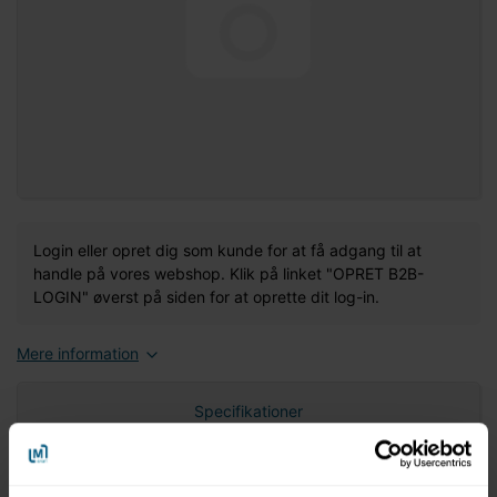
Login eller opret dig som kunde for at få adgang til at
handle på vores webshop. Klik på linket "OPRET B2B-
LOGIN" øverst på siden for at oprette dit log-in.
Mere information
Specifikationer
Nettovægt (gram)
0,00