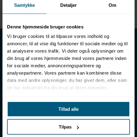
Samtykke
Detaljer
Om
Enhed
METER
Denne hjemmeside bruger cookies
LML SPORT - Alt til vand
Vi bruger cookies til at tilpasse vores indhold og
annoncer, til at vise dig funktioner til sociale medier og til
LML SPORT er en engrosforhandler af alt til vand. Vores
at analysere vores trafik. Vi deler også oplysninger om
sortiment omfatter f.eks. badetøj, svømmeudstyr, udstyr til
din brug af vores hjemmeside med vores partnere inden
vandleg og vandsport, vandbehandling og teknik samt inventar
for sociale medier, annonceringspartnere og
til vådrum, sauna & spa. Vores kunder er bl.a. svømmehaller,
analysepartnere. Vores partnere kan kombinere disse
badelande, friluftsbade, campingpladser, feriecentre,
data med andre oplysninger, du har givet dem, eller som
idrætshaller og skoler. Vælg os som din leverandør, fordi vi har
de har indsamlet fra din brug af deres tjenester.
over 50 års erfaring i branchen og tilbyder den højeste
ekspertise og bedste service.
Sverigesvej 12, 8700 Horsens
Tillad alle
+45 86 93 39 22
info@lml-sport.dk
CVR DK-34604800
Tilpas