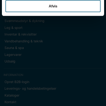
Afvis
KATEGORIER
Badetøj & fodtøj
Svømmeudstyr & dykning
Leg & sport
Inventar & rekvisitter
Vandbehandling & teknik
Sauna & spa
Lagervarer
Udsalg
INFORMATION
Opret B2B-login
Leverings- og handelsbetingelser
Kataloger
Kontakt