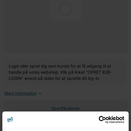
Login eller opret dig som kunde for at få adgang til at
handle på vores webshop. Klik på linket "OPRET B2B-
LOGIN" øverst på siden for at oprette dit log-in.
Mere information
Specifikationer
Nettovægt (gram)
0,00