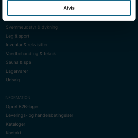
Afvis
KATEGORIER
Badetøj & fodtøj
Svømmeudstyr & dykning
Leg & sport
Inventar & rekvisitter
Vandbehandling & teknik
Sauna & spa
Lagervarer
Udsalg
INFORMATION
Opret B2B-login
Leverings- og handelsbetingelser
Kataloger
Kontakt