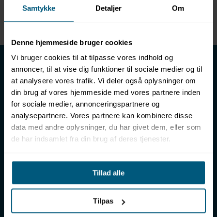
Samtykke
Detaljer
Om
Enhed
METER
Denne hjemmeside bruger cookies
LML SPORT - Alt til vand
Vi bruger cookies til at tilpasse vores indhold og
annoncer, til at vise dig funktioner til sociale medier og til
LML SPORT er en engrosforhandler af alt til vand. Vores
at analysere vores trafik. Vi deler også oplysninger om
sortiment omfatter f.eks. badetøj, svømmeudstyr, udstyr til
din brug af vores hjemmeside med vores partnere inden
vandleg og vandsport, vandbehandling og teknik samt inventar
for sociale medier, annonceringspartnere og
til vådrum, sauna & spa. Vores kunder er bl.a. svømmehaller,
analysepartnere. Vores partnere kan kombinere disse
badelande, friluftsbade, campingpladser, feriecentre,
data med andre oplysninger, du har givet dem, eller som
idrætshaller og skoler. Vælg os som din leverandør, fordi vi har
de har indsamlet fra din brug af deres tjenester.
over 50 års erfaring i branchen og tilbyder den højeste
ekspertise og bedste service.
Sverigesvej 12, 8700 Horsens
Tillad alle
+45 86 93 39 22
info@lml-sport.dk
CVR DK-34604800
Tilpas