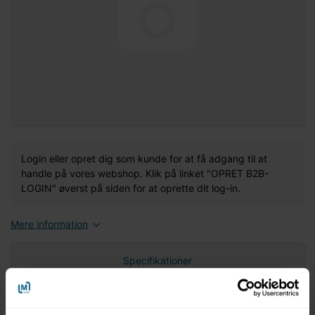
Login eller opret dig som kunde for at få adgang til at
handle på vores webshop. Klik på linket "OPRET B2B-
LOGIN" øverst på siden for at oprette dit log-in.
Mere information
Specifikationer
Nettovægt (gram)
0,00