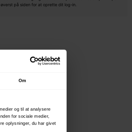
erst på siden for at oprette dit log-in.
Om
 medier og til at analysere
nden for sociale medier,
e oplysninger, du har givet