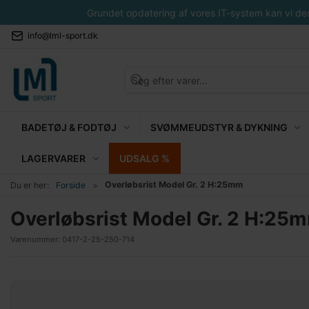
Grundet opdatering af vores IT-system kan vi desvæ
info@lml-sport.dk
BADETØJ & FODTØJ
SVØMMEUDSTYR & DYKNING
LAGERVARER
UDSALG %
Overløbsrist Model Gr. 2 H:25mm
Du er her:
Forside
Overløbsrist Model Gr. 2 H:25
Varenummer:
0417-2-25-250-714