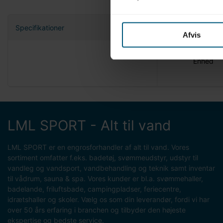
Specifikationer
Afvis
Nettovæg
Enhed
LML SPORT - Alt til vand
LML SPORT er en engrosforhandler af alt til vand. Vores
sortiment omfatter f.eks. badetøj, svømmeudstyr, udstyr til
vandleg og vandsport, vandbehandling og teknik samt inventar
til vådrum, sauna & spa. Vores kunder er bl.a. svømmehaller,
badelande, friluftsbade, campingpladser, feriecentre,
idrætshaller og skoler. Vælg os som din leverandør, fordi vi har
over 50 års erfaring i branchen og tilbyder den højeste
ekspertise og bedste service.