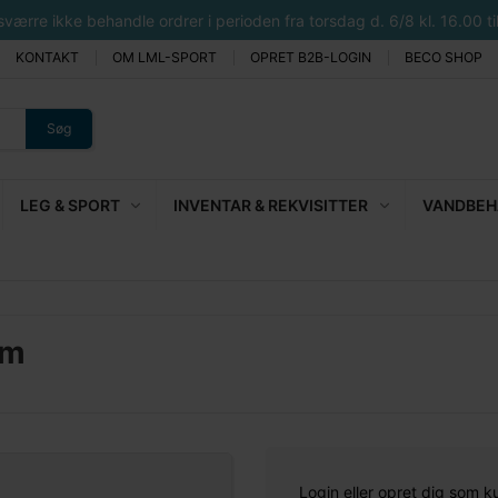
rre ikke behandle ordrer i perioden fra torsdag d. 6/8 kl. 16.00 til 
KONTAKT
OM LML-SPORT
OPRET B2B-LOGIN
BECO SHOP
Søg
LEG & SPORT
INVENTAR & REKVISITTER
VANDBEHA
mm
Login eller opret dig som k