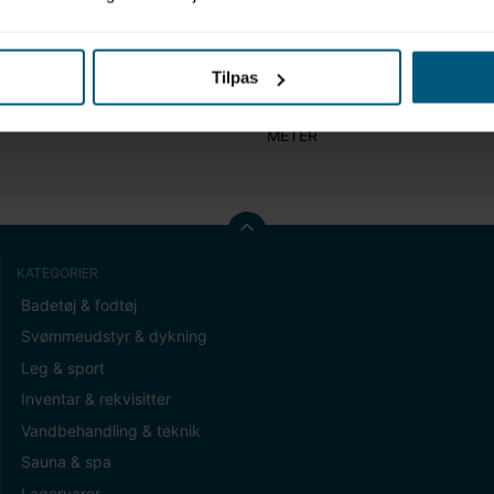
Tilpas
t (gram)
0,00
METER
KATEGORIER
Badetøj & fodtøj
Svømmeudstyr & dykning
Leg & sport
Inventar & rekvisitter
Vandbehandling & teknik
Sauna & spa
Lagervarer