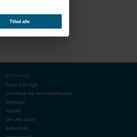
Tillad alle
INFORMATION
Opret B2B-login
Leverings- og handelsbetingelser
Kataloger
Kontakt
Om LML-Sport
Referencer
Vores brands