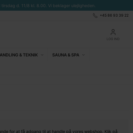
tirsdag d. 11/8 kl. 8.00. Vi beklager ulejligheden.
+45 86 93 39 22
LOG IND
NDLING & TEKNIK
SAUNA & SPA
unde for at få adgang til at handle på vores webshop. Klik på