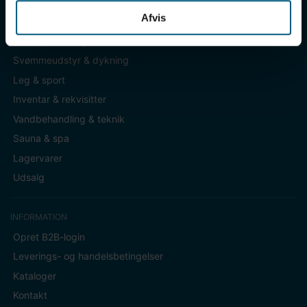
Afvis
KATEGORIER
Badetøj & fodtøj
Svømmeudstyr & dykning
Leg & sport
Inventar & rekvisitter
Vandbehandling & teknik
Sauna & spa
Lagervarer
Udsalg
INFORMATION
Opret B2B-login
Leverings- og handelsbetingelser
Kataloger
Kontakt