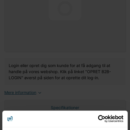
Login eller opret dig som kunde for at få adgang til at
handle på vores webshop. Klik på linket "OPRET B2B-
LOGIN" øverst på siden for at oprette dit log-in.
Mere information
Specifikationer
Nettovægt (gram)
0,00