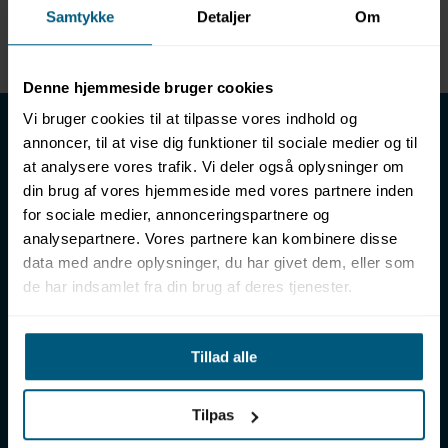
Samtykke
Detaljer
Om
Enhed
METER
Denne hjemmeside bruger cookies
LML SPORT - Alt til vand
Vi bruger cookies til at tilpasse vores indhold og
annoncer, til at vise dig funktioner til sociale medier og til
LML SPORT er en engrosforhandler af alt til vand. Vores
at analysere vores trafik. Vi deler også oplysninger om
sortiment omfatter f.eks. badetøj, svømmeudstyr, udstyr til
din brug af vores hjemmeside med vores partnere inden
vandleg og vandsport, vandbehandling og teknik samt inventar
for sociale medier, annonceringspartnere og
til vådrum, sauna & spa. Vores kunder er bl.a. svømmehaller,
analysepartnere. Vores partnere kan kombinere disse
badelande, friluftsbade, campingpladser, feriecentre,
data med andre oplysninger, du har givet dem, eller som
idrætshaller og skoler. Vælg os som din leverandør, fordi vi har
de har indsamlet fra din brug af deres tjenester.
over 50 års erfaring i branchen og tilbyder den højeste
ekspertise og bedste service.
Sverigesvej 12, 8700 Horsens
Tillad alle
+45 86 93 39 22
info@lml-sport.dk
CVR DK-34604800
Tilpas