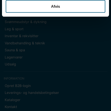
Afvis
KATEGORIER
Badetøj & fodtøj
Svømmeudstyr & dykning
Leg & sport
Inventar & rekvisitter
Vandbehandling & teknik
Sauna & spa
Lagervarer
Udsalg
INFORMATION
Opret B2B-login
Leverings- og handelsbetingelser
Kataloger
Kontakt