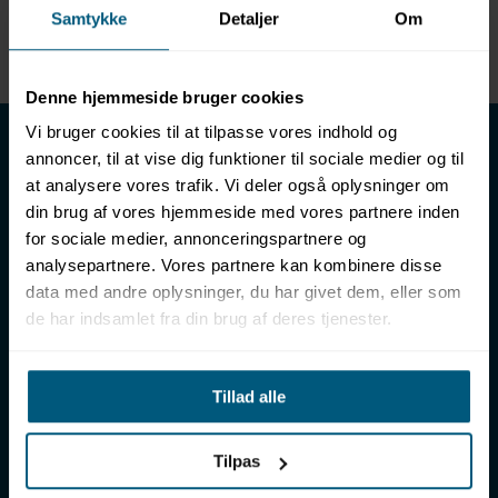
Samtykke
Detaljer
Om
Enhed
METER
Denne hjemmeside bruger cookies
LML SPORT - Alt til vand
Vi bruger cookies til at tilpasse vores indhold og
annoncer, til at vise dig funktioner til sociale medier og til
LML SPORT er en engrosforhandler af alt til vand. Vores
at analysere vores trafik. Vi deler også oplysninger om
sortiment omfatter f.eks. badetøj, svømmeudstyr, udstyr til
din brug af vores hjemmeside med vores partnere inden
vandleg og vandsport, vandbehandling og teknik samt inventar
for sociale medier, annonceringspartnere og
til vådrum, sauna & spa. Vores kunder er bl.a. svømmehaller,
analysepartnere. Vores partnere kan kombinere disse
badelande, friluftsbade, campingpladser, feriecentre,
data med andre oplysninger, du har givet dem, eller som
idrætshaller og skoler. Vælg os som din leverandør, fordi vi har
de har indsamlet fra din brug af deres tjenester.
over 50 års erfaring i branchen og tilbyder den højeste
ekspertise og bedste service.
Sverigesvej 12, 8700 Horsens
Tillad alle
+45 86 93 39 22
info@lml-sport.dk
CVR DK-34604800
Tilpas