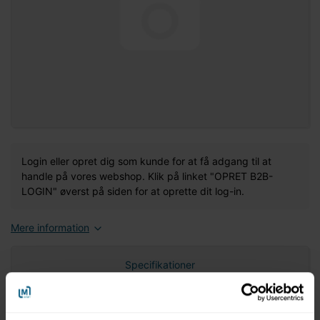
Login eller opret dig som kunde for at få adgang til at
handle på vores webshop. Klik på linket "OPRET B2B-
LOGIN" øverst på siden for at oprette dit log-in.
Mere information
Specifikationer
Nettovægt (gram)
0,00