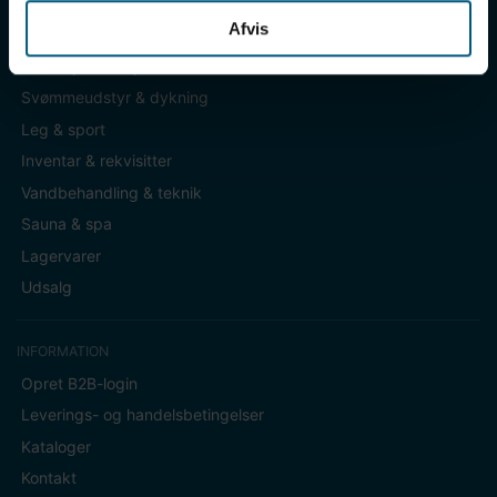
Afvis
KATEGORIER
Badetøj & fodtøj
Svømmeudstyr & dykning
Leg & sport
Inventar & rekvisitter
Vandbehandling & teknik
Sauna & spa
Lagervarer
Udsalg
INFORMATION
Opret B2B-login
Leverings- og handelsbetingelser
Kataloger
Kontakt