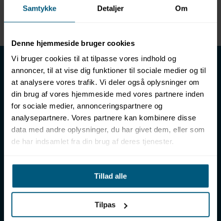
Samtykke
Detaljer
Om
Enhed
METER
Denne hjemmeside bruger cookies
LML SPORT - Alt til vand
Vi bruger cookies til at tilpasse vores indhold og
annoncer, til at vise dig funktioner til sociale medier og til
LML SPORT er en engrosforhandler af alt til vand. Vores
at analysere vores trafik. Vi deler også oplysninger om
sortiment omfatter f.eks. badetøj, svømmeudstyr, udstyr til
din brug af vores hjemmeside med vores partnere inden
vandleg og vandsport, vandbehandling og teknik samt inventar
for sociale medier, annonceringspartnere og
til vådrum, sauna & spa. Vores kunder er bl.a. svømmehaller,
analysepartnere. Vores partnere kan kombinere disse
badelande, friluftsbade, campingpladser, feriecentre,
data med andre oplysninger, du har givet dem, eller som
idrætshaller og skoler. Vælg os som din leverandør, fordi vi har
de har indsamlet fra din brug af deres tjenester.
over 50 års erfaring i branchen og tilbyder den højeste
ekspertise og bedste service.
Sverigesvej 12, 8700 Horsens
Tillad alle
+45 86 93 39 22
info@lml-sport.dk
CVR DK-34604800
Tilpas