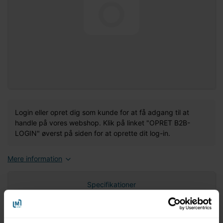
Login eller opret dig som kunde for at få adgang til at
handle på vores webshop. Klik på linket "OPRET B2B-
LOGIN" øverst på siden for at oprette dit log-in.
Mere information
Specifikationer
Nettovægt (gram)
0,00